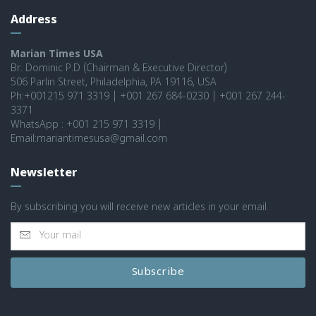
Address
Marian Times USA
Br. Dominic P.D (Chairman & Executive Director)
506 Parlin Street, Philadelphia, PA 19116, USA
Ph:+001215 971 3319 | +001 267 684-0230 | +001 267 244-
3371
WhatsApp : +001 215 971 3319 |
Email:mariantimesusa@gmail.com
Newsletter
By subscribing you will receive new articles in your email.
Subscribe