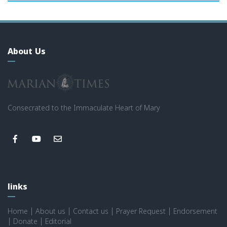
About Us
Consecrated to the Immaculate Heart of Mary
links
Home
|
About us
|
Contact us
|
Prayer Request
|
Endorsement
|
Donate
|
Editorial