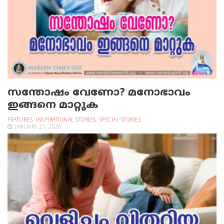
സന്തോഷം വേണോ? മനോഭാവം
ഇങ്ങനെ മാറ്റുക
FEATURES
,
INSPIRATIONAL STORIES
,
SPECIAL STORIES
JANUARY 21, 2026