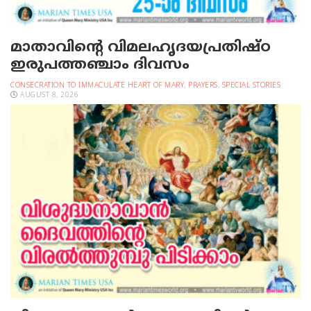
മാതാവിന്റെ വിമലഹൃദയപ്രതിഷ്ഠ
ഇരുപത്തഞ്ചാം ദിവസം
CONSECRATION TO IMMACULATE HEART OF MARY
,
PRAYERS
,
SPECIAL STORIES
AUGUST 8, 2026