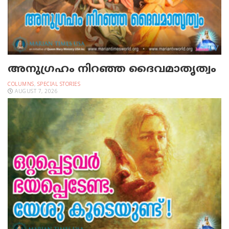
അനുഗ്രഹം നിറഞ്ഞ ദൈവമാതൃത്വം
COLUMNS
,
SPECIAL STORIES
AUGUST 7, 2026