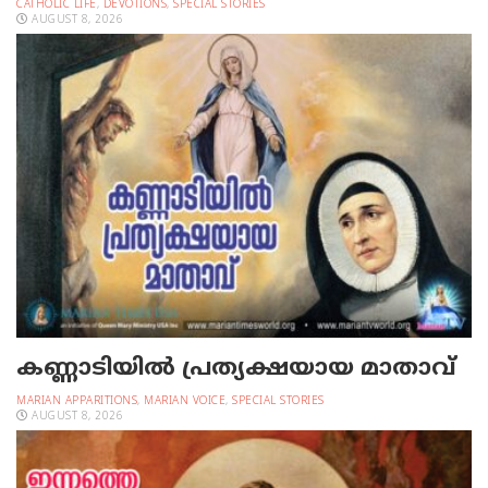
CATHOLIC LIFE
,
DEVOTIONS
,
SPECIAL STORIES
AUGUST 8, 2026
കണ്ണാടിയില്‍ പ്രത്യക്ഷയായ മാതാവ്
MARIAN APPARITIONS
,
MARIAN VOICE
,
SPECIAL STORIES
AUGUST 8, 2026