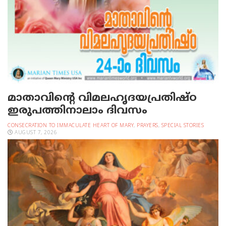
മാതാവിന്റെ വിമലഹൃദയപ്രതിഷ്ഠ
ഇരുപത്തിനാലാം ദിവസം
CONSECRATION TO IMMACULATE HEART OF MARY
,
PRAYERS
,
SPECIAL STORIES
AUGUST 7, 2026