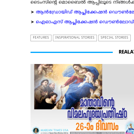
ടൈംസിന്റെ മൊബൈല്‍ ആപ്പിലൂടെ നിങ്ങള്‍ക്ക് ന
➤
ആന്‍ഡ്രോയിഡ് ആപ്ലിക്കേഷന്‍ ഡൌണ്‍ലോഡ്
➤
ഐഓഎസ് ആപ്ലിക്കേഷന്‍ ഡൌണ്‍ലോഡ് ചെയ്യ
FEATURES
INSPIRATIONAL STORIES
SPECIAL STORIES
REALA