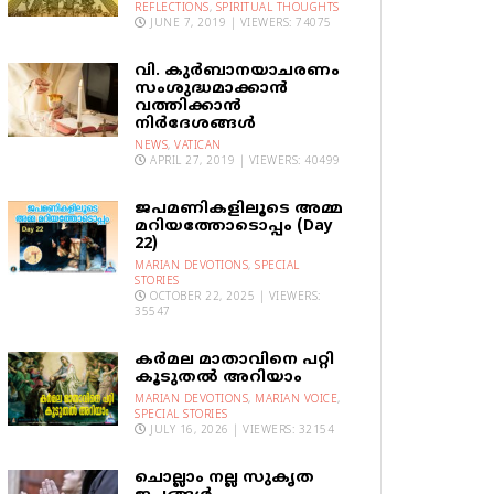
REFLECTIONS
,
SPIRITUAL THOUGHTS
JUNE 7, 2019 | VIEWERS: 74075
വി. കുര്‍ബാനയാചരണം
സംശുദ്ധമാക്കാന്‍
വത്തിക്കാന്‍
നിര്‍ദേശങ്ങള്‍
NEWS
,
VATICAN
APRIL 27, 2019 | VIEWERS: 40499
ജപമണികളിലൂടെ അമ്മ
മറിയത്തോടൊപ്പം (Day
22)
MARIAN DEVOTIONS
,
SPECIAL
STORIES
OCTOBER 22, 2025 | VIEWERS:
35547
കര്‍മല മാതാവിനെ പറ്റി
കൂടുതല്‍ അറിയാം
MARIAN DEVOTIONS
,
MARIAN VOICE
,
SPECIAL STORIES
JULY 16, 2026 | VIEWERS: 32154
ചൊല്ലാം നല്ല സുകൃത