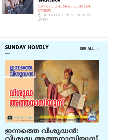
ജപങ്ങൾ
CATHOLIC LIFE
,
PRAYERS
,
SPECIAL
STORIES
DECEMBER 5, 2019 | VIEWERS:
29481
SUNDAY HOMILY
SEE ALL
ഇന്നത്തെ വിശുദ്ധന്‍:
വിശുദ്ധ അത്തനാസിയൂസ്