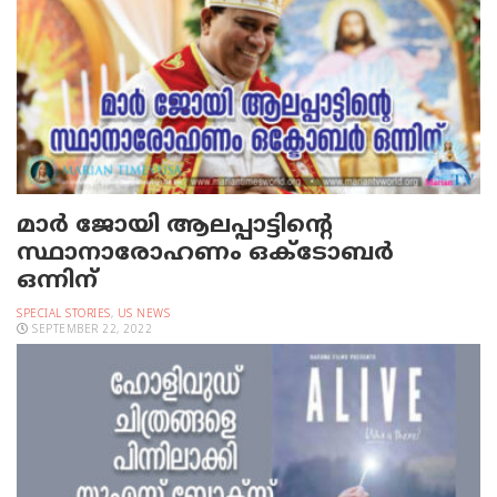
മാർ ജോയി ആലപ്പാട്ടിന്റെ
സ്ഥാനാരോഹണം ഒക്ടോബർ
ഒന്നിന്
SPECIAL STORIES
,
US NEWS
SEPTEMBER 22, 2022