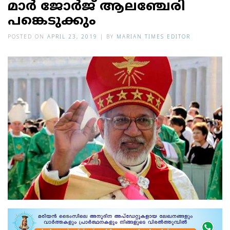
മാര്‍ ജോര്‍ജ് ആലഞ്ചേരി
പങ്കെടുക്കും
POSTED ON
APRIL 23, 2019
|
BY
MARIAN TIMES EDITOR