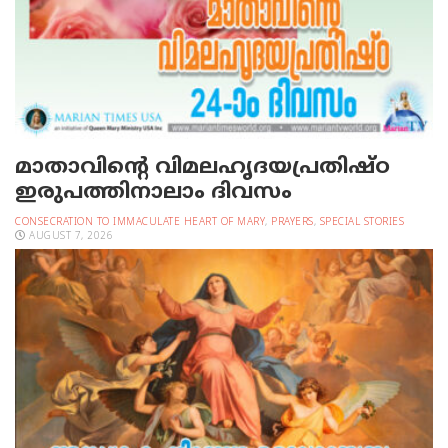
മാതാവിന്റെ വിമലഹൃദയപ്രതിഷ്ഠ
ഇരുപത്തിനാലാം ദിവസം
CONSECRATION TO IMMACULATE HEART OF MARY
,
PRAYERS
,
SPECIAL STORIES
AUGUST 7, 2026