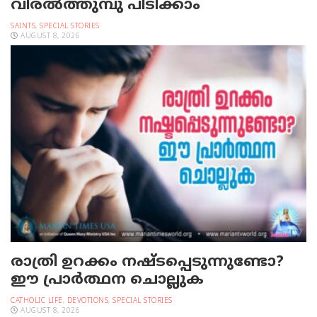
വിരല്‍ത്തുമ്പു പിടിക്കാം
SAINTS
,
SPECIAL STORIES
AUGUST 8, 2026
രാത്രി ഉറക്കം നഷ്ടപ്പെടുന്നുണ്ടോ?
ഈ പ്രാര്‍ത്ഥന ചൊല്ലുക
CATHOLIC LIFE
,
DEVOTIONS
,
SPECIAL STORIES
AUGUST 8, 2026