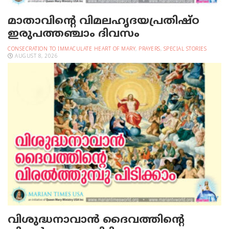
മാതാവിന്റെ വിമലഹൃദയപ്രതിഷ്ഠ
ഇരുപത്തഞ്ചാം ദിവസം
CONSECRATION TO IMMACULATE HEART OF MARY
,
PRAYERS
,
SPECIAL STORIES
AUGUST 8, 2026
വിശുദ്ധനാവാന്‍ ദൈവത്തിന്റെ