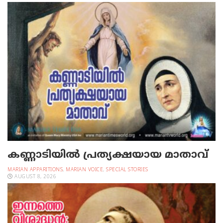
കണ്ണാടിയില്‍ പ്രത്യക്ഷയായ മാതാവ്
MARIAN APPARITIONS
,
MARIAN VOICE
,
SPECIAL STORIES
AUGUST 8, 2026