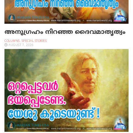
അനുഗ്രഹം നിറഞ്ഞ ദൈവമാതൃത്വം
COLUMNS
,
SPECIAL STORIES
AUGUST 7, 2026