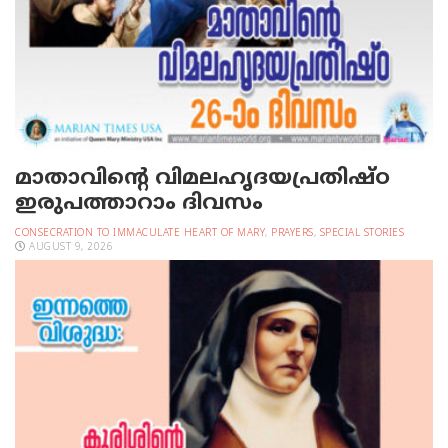
മാതാവിന്റെ വിമലഹൃദയപ്രതിഷ്ഠ
ഇരുപത്താറാം ദിവസം
CONSECRATION TO IMMACULATE HEART OF MARY
,
PRAYERS
,
SPECIAL STORIES
AUGUST 9, 2026