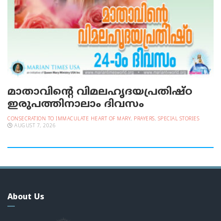
മാതാവിന്റെ വിമലഹൃദയപ്രതിഷ്ഠ
ഇരുപത്തിനാലാം ദിവസം
CONSECRATION TO IMMACULATE HEART OF MARY
,
PRAYERS
,
SPECIAL STORIES
AUGUST 7, 2026
About Us