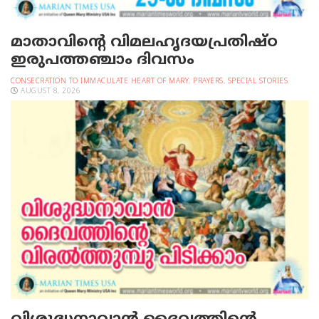
മാതാവിന്റെ വിമലഹൃദയപ്രതിഷ്ഠ
ഇരുപത്തഞ്ചാം ദിവസം
CONSECRATION TO IMMACULATE HEART OF MARY
,
PRAYERS
,
SPECIAL STORIES
AUGUST 8, 2026