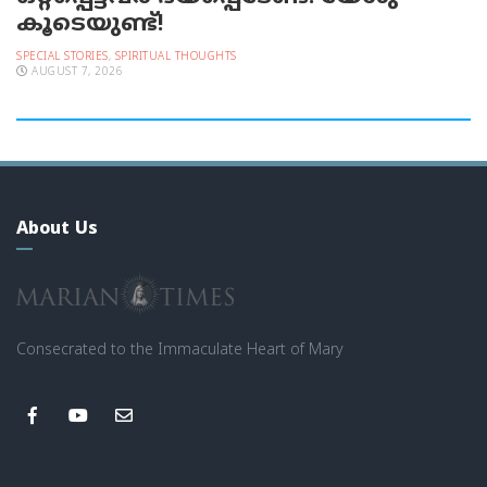
കൂടെയുണ്ട്!
SPECIAL STORIES
,
SPIRITUAL THOUGHTS
AUGUST 7, 2026
About Us
Consecrated to the Immaculate Heart of Mary