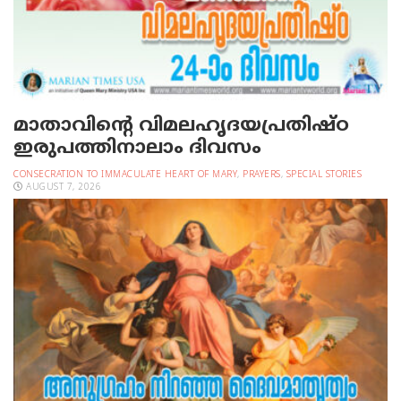
മാതാവിന്റെ വിമലഹൃദയപ്രതിഷ്ഠ
ഇരുപത്തിനാലാം ദിവസം
CONSECRATION TO IMMACULATE HEART OF MARY
,
PRAYERS
,
SPECIAL STORIES
AUGUST 7, 2026