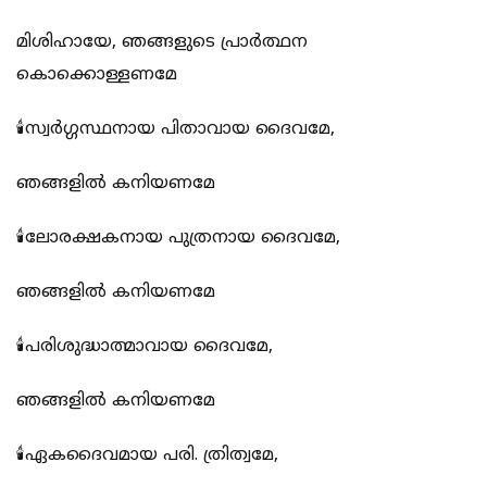
മിശിഹായേ, ഞങ്ങളുടെ പ്രാർത്ഥന
കൊക്കൊള്ളണമേ
🕯️സ്വർഗ്ഗസ്ഥനായ പിതാവായ ദൈവമേ,
ഞങ്ങളിൽ കനിയണമേ
🕯️ലോരക്ഷകനായ പുത്രനായ ദൈവമേ,
ഞങ്ങളിൽ കനിയണമേ
🕯️പരിശുദ്ധാത്മാവായ ദൈവമേ,
ഞങ്ങളിൽ കനിയണമേ
🕯️ഏകദൈവമായ പരി. ത്രിത്വമേ,