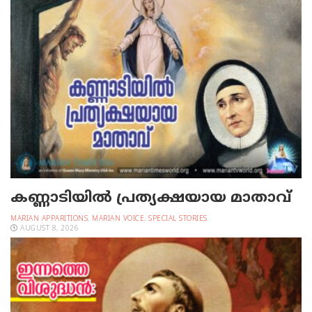
കണ്ണാടിയില്‍ പ്രത്യക്ഷയായ മാതാവ്
MARIAN APPARITIONS
,
MARIAN VOICE
,
SPECIAL STORIES
AUGUST 8, 2026