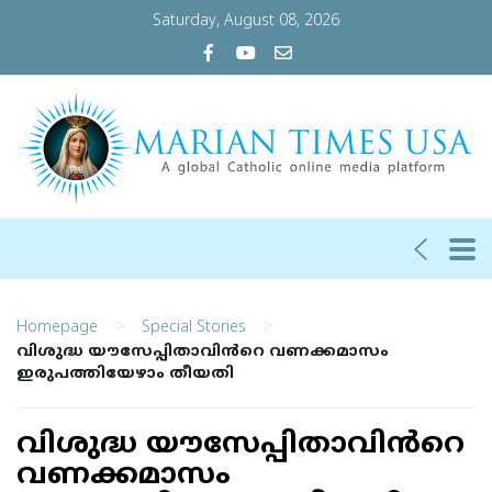
Saturday, August 08, 2026
>
>
Homepage
Special Stories
വിശുദ്ധ യൗസേപ്പിതാവിൻറെ വണക്കമാസം
ഇരുപത്തിയേഴാം തീയതി
വിശുദ്ധ യൗസേപ്പിതാവിൻറെ
വണക്കമാസം