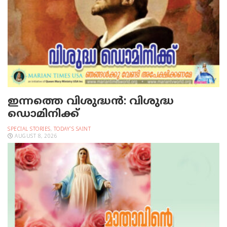
ഇന്നത്തെ വിശുദ്ധന്‍: വിശുദ്ധ
ഡൊമിനിക്ക്
SPECIAL STORIES
,
TODAY'S SAINT
AUGUST 8, 2026