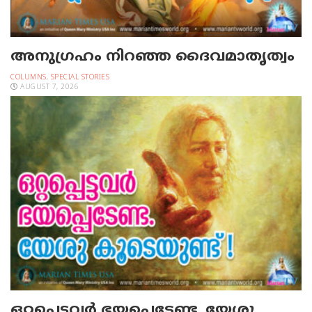
അനുഗ്രഹം നിറഞ്ഞ ദൈവമാതൃത്വം
COLUMNS
,
SPECIAL STORIES
AUGUST 7, 2026
ഒറ്റപ്പെട്ടവര്‍ ഭയപ്പെടേണ്ട. യേശു