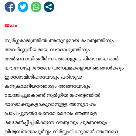
ജപം
സ്വർഗ്ഗരാജ്യത്തിൽ അതുല്യമായ മഹത്വത്തിനും
അവർണ്ണനീയമായ സൗഭാഗ്യത്തിനും
അർഹനായിത്തീർന്ന ഞങ്ങളുടെ പിതാവായ മാർ
യൗസേപ്പേ ,അങ്ങേ വത്സലമക്കളായ ഞങ്ങൾക്കും
ഈശോമിശിഹായോടും പരിശുദ്ധ
കന്യകാമറിയത്തോടും അങ്ങയോടും
യോജിച്ചുകൊണ്ട് സ്വർഗ്ഗീയ മഹത്വത്തിൽ
ഭാഗഭാക്കുകളാകുവാനുള്ള അനുഗ്രഹം
പ്രാപിച്ചുനൽകേണമേ.ദൈവം ഞങ്ങളെ
ഭരമേൽപ്പിച്ചിരിക്കുന്ന ദൗത്യവും ചുമതലയും
വിശ്വസ്തതാപൂർവ്വം നിർവ്വഹിക്കുവാൻ ഞങ്ങളെ