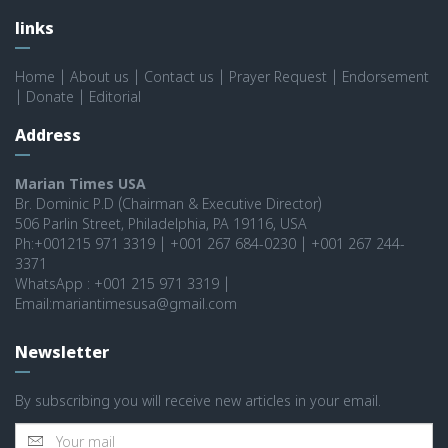
links
Home
|
About us
|
Contact us
|
Prayer Request
|
Endorsement
|
Donate
|
Editorial
Address
Marian Times USA
Br. Dominic P.D (Chairman & Executive Director)
506 Parlin Street, Philadelphia, PA 19116, USA
Ph:+001215 971 3319 | +001 267 684-0230 | +001 267 244-
3371
WhatsApp : +001 215 971 3319 |
Email:mariantimesusa@gmail.com
Newsletter
By subscribing you will receive new articles in your email.