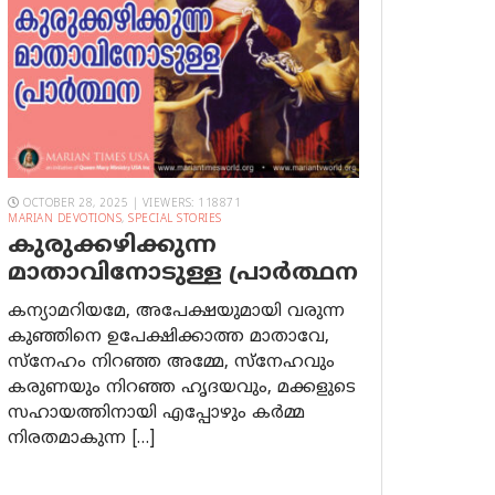
OCTOBER 28, 2025 | VIEWERS: 118871
MARIAN DEVOTIONS
,
SPECIAL STORIES
കുരുക്കഴിക്കുന്ന
മാതാവിനോടുള്ള പ്രാര്‍ത്ഥന
കന്യാമറിയമേ, അപേക്ഷയുമായി വരുന്ന
കുഞ്ഞിനെ ഉപേക്ഷിക്കാത്ത മാതാവേ,
സ്നേഹം നിറഞ്ഞ അമ്മേ, സ്നേഹവും
കരുണയും നിറഞ്ഞ ഹൃദയവും, മക്കളുടെ
സഹായത്തിനായി എപ്പോഴും കർമ്മ
നിരതമാകുന്ന […]