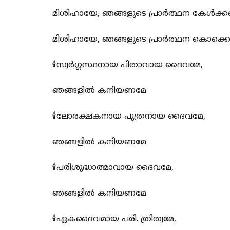
മിശിഹായേ, ഞങ്ങളുടെ പ്രാർത്ഥന കേൾക്
മിശിഹായേ, ഞങ്ങളുടെ പ്രാർത്ഥന കൊക്
🕯️സ്വർഗ്ഗസ്ഥനായ പിതാവായ ദൈവമേ,
ഞങ്ങളിൽ കനിയണമേ
🕯️ലോരക്ഷകനായ പുത്രനായ ദൈവമേ,
ഞങ്ങളിൽ കനിയണമേ
🕯️പരിശുദ്ധാത്മാവായ ദൈവമേ,
ഞങ്ങളിൽ കനിയണമേ
🕯️ഏകദൈവമായ പരി. ത്രിത്വമേ,