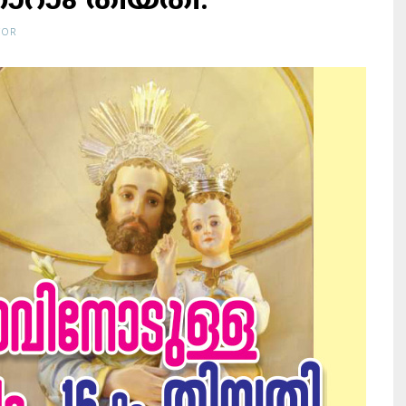
റാം തീയതി.
TOR