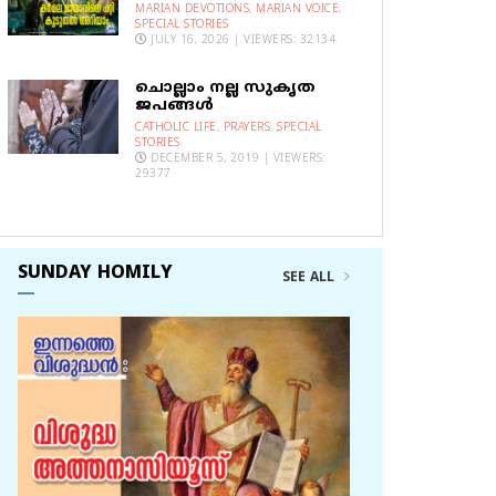
MARIAN DEVOTIONS
,
MARIAN VOICE
,
SPECIAL STORIES
JULY 16, 2026 | VIEWERS: 32134
ചൊല്ലാം നല്ല സുകൃത
ജപങ്ങൾ
CATHOLIC LIFE
,
PRAYERS
,
SPECIAL
STORIES
DECEMBER 5, 2019 | VIEWERS:
29377
SUNDAY HOMILY
SEE ALL