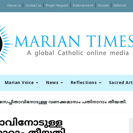
|
|
|
|
|
About us
Contact us
Prayer Request
Endorsement
Donate
Editorial
Marian Voice
News
Reflections
Sacred Ar
ൗസേപ്പിതാവിനോടുള്ള വണക്കമാസം പതിനാറാം തീയതി.
താവിനോടുള്ള