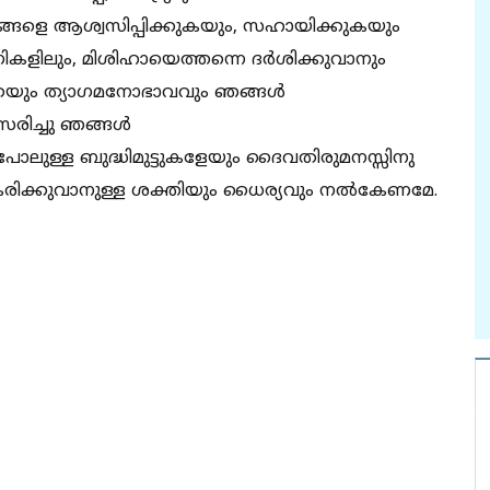
ങളെ ആശ്വസിപ്പിക്കുകയും, സഹായിക്കുകയും
ോഗികളിലും, മിശിഹായെത്തന്നെ ദർശിക്കുവാനും
തയും ത്യാഗമനോഭാവവും ഞങ്ങൾ
ുസരിച്ചു ഞങ്ങൾ
പോലുള്ള ബുദ്ധിമുട്ടുകളേയും ദൈവതിരുമനസ്സിനു
ിക്കുവാനുള്ള ശക്തിയും ധൈര്യവും നൽകേണമേ.