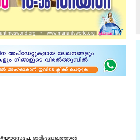
യൗസേപ്പേ, ദാരിദ്ര്യദു:ഖത്താൽ