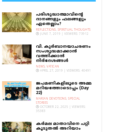
പരിശുദ്ധാത്മാവിന്റെ
ദാനങ്ങളും ഫലങ്ങളും
ഏതെല്ലാം?
REFLECTIONS
,
SPIRITUAL THOUGHTS
JUNE 7, 2019 | VIEWERS: 73912
വി. കുര്‍ബാനയാചരണം
സംശുദ്ധമാക്കാന്‍
വത്തിക്കാന്‍
നിര്‍ദേശങ്ങള്‍
NEWS
,
VATICAN
APRIL 27, 2019 | VIEWERS: 40491
ജപമണികളിലൂടെ അമ്മ
മറിയത്തോടൊപ്പം (Day
22)
MARIAN DEVOTIONS
,
SPECIAL
STORIES
OCTOBER 22, 2025 | VIEWERS:
35383
കര്‍മല മാതാവിനെ പറ്റി
കൂടുതല്‍ അറിയാം