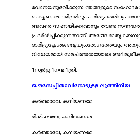
വേദനയനുഭവിക്കുന്ന ഞങ്ങളുടെ സഹോദരങ്
ചെയ്യണമേ. ദരിദ്രരിലും പരിത്യക്തരിലും ര
അവരെ സഹായിക്കുവാനും വേണ്ട സന്നദ്ധ
പ്രദർശിപ്പിക്കുന്നതാണ്. അങ്ങേ മാതൃകയന
ദാരിദ്ര്യക്ലേശങ്ങളേയും,രോഗത്തേയും അതു
വിധേയമായി സമചിത്തതയോടെ അഭിമുഖീകര
1സ്വർഗ്ഗ,1നന്മ,1ത്രി.
യൗസേപ്പിതാവിനോടുള്ള ലുത്തിനിയ
കർത്താവേ, കനിയണമേ
മിശിഹായേ, കനിയണമേ
കർത്താവേ, കനിയണമേ