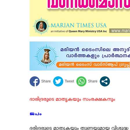
ദാരിദ്രരുടെ മാതൃകയും സംരക്ഷകനും
ജപം
ദരിദ്രരുടെ മാതൃകയും തുണയുമായ വിശുദ്ധ #