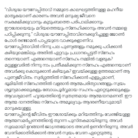
“വിശുദ്ധ യൗസേപ്പിതാവ് നമ്മുടെ കാലഘട്ടത്തിനുള്ള മഹനീയ
മാതൃകയാണ് കാരണം അവൻ മനുഷ്യ ജീവനെ
സംരക്ഷിക്കുവാനും കുടുംബത്തെ പരിപാലിക്കാനും
ഈശോയെയും മറിയത്തെയും സ്നേഹിക്കാനും അവൻ നമ്മളെ
പഠിപ്പിക്കുന്നു.” വിശുദ്ധ യൗസേപ്പിതാവിനെക്കുറിച്ചുള്ള ജോൺ
പോൾ രണ്ടാമൻ പാപ്പയുടെ വാക്കുകളാണിവ.
യൗസേപ്പിതാവിൽ നിന്നു പല പുണ്യങ്ങളും നമുക്കു പഠിക്കാൻ
കഴിയുമെങ്കിലും അതിൽ ഏറ്റവും പ്രധാനപ്പെട്ടത് സ്നേഹം
തന്നെയാണ്. എങ്ങനെയാണ് സ്നേഹം നമ്മിൽ വളരുക?
മറ്റുള്ളവരിൽ നിന്നു നാം പ്രതീക്ഷിക്കുന്ന സ്നേഹം എങ്ങനെയാണ്
അവർക്കു കൊടുക്കാൻ കഴിയുക? ഇവയ്ക്കുള്ള ഉത്തരമാണ് ആ
പുണ്യജീവിതം. സ്വർഗ്ഗത്തിൽ സ്നേഹിക്കാൻ എളുപ്പമാണ്,
ഭൂമിയിൽ സ്നേഹത്തിൽ വളരാൻ ആത്മപരിത്യാഗങ്ങളും സ്വയം
ശ്യൂന്യമാക്കലുകളും ബോധപൂർവ്വമായ സഹനം ഏറ്റെടുക്കലുകളും
ആവശ്യമാണ്. ഹൃദയത്തിൻ്റെ സ്വതന്ത്രമായ ആത്മദാനമണത്. ഈ
ആത്മ ദാനത്തിലേ സ്നേഹം അമൂല്യവും ആദരണീയവുമായി
മാറുകയുള്ളു.
യൗസേപ്പിൻ്റെ ജീവിതം ഈശോയ്ക്കും മറിയത്തിനും വേണ്ടിയുള്ള
ആത്മസമർപ്പണത്തിൻ്റെ തുറന്ന പുസ്തകമായിരുന്നു. അവർ
സുഖമായി ഉറങ്ങാൻ ജാഗ്രതയോടെ അവൻ ഉണർന്നിരുന്നു. അവർ
വേദനിക്കാതിരിക്കാൻ അവൻ സ്വയം വേദന ഏറ്റെടുത്തു.