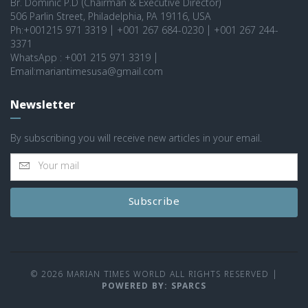
Br. Dominic P.D (Chairman & Executive Director)
506 Parlin Street, Philadelphia, PA 19116, USA
Ph:+001215 971 3319 | +001 267 684-0230 | +001 267 244-
3371
WhatsApp : +001 215 971 3319 |
Email:mariantimesusa@gmail.com
Newsletter
By subscribing you will receive new articles in your email.
Subscribe
© 2026 MARIAN TIMES WORLD ALL RIGHTS RESERVED
|
POWERED BY: SPARCS