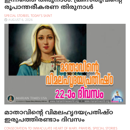
ഇന്നത്തെ തിരുനാള്‍: ക്രിസ്തുവിന്റെ
രൂപാന്തരീകരണ തിരുനാള്‍
SPECIAL STORIES
,
TODAY'S SAINT
AUGUST 6, 2026
മാതാവിന്റെ വിമലഹൃദയപ്രതിഷ്ഠ
ഇരുപത്തിരണ്ടാം ദിവസം
CONSECRATION TO IMMACULATE HEART OF MARY
,
PRAYERS
,
SPECIAL STORIES