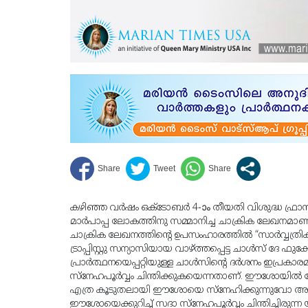
കഴിഞ്ഞ വർഷം ഒക്ടോബർ 4-ാം തീയതി വിശുദ്ധ ഫ്രാ
മാർപാപ്പ ലോകത്തിനു സമ്മാനിച്ച ചാക്രിക ലേഖനമാണ് ‘ഫ
ചാക്രിക ലേഖനത്തിൻ്റെ ഉപസംഹാരത്തിൽ “സാർവ്വത്രിക
ട്രാപ്പിസ്റ്റു സന്യാസിയായ വാഴ്ത്തപ്പെട്ട ചാൾസ് ദേ ഫു
പ്രാർത്ഥനയെപ്പറ്റിയുള്ള ചാൾസിൻ്റെ ദർശനം ഇപ്രകാര
സ്നേഹപൂർവ്വം ചിന്തിക്കുകയെന്നതാണ്. ഈശോയിൽ കേന്ദ
എത്ര കൂടുതലായി ഈശോയെ സ്നേഹിക്കുന്നുവോ അത്ര കൂ
ഈശോയെക്കുറിച്ച് സദാ സ്നേഹപൂർവ്വം ചിന്തിച്ചിരുന്ന