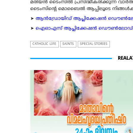
മരിയന്‍ ടൈംസില്‍ പ്രസിദ്ധീകരിക്കുന്ന വാ
ടൈംസിന്റെ മൊബൈല്‍ ആപ്പിലൂടെ നിങ്ങള്‍ക്ക് ന
➤
ആന്‍ഡ്രോയിഡ് ആപ്ലിക്കേഷന്‍ ഡൌണ്‍ലോഡ്
➤
ഐഓഎസ് ആപ്ലിക്കേഷന്‍ ഡൌണ്‍ലോഡ് ചെയ്യ
CATHOLIC LIFE
SAINTS
SPECIAL STORIES
REALA