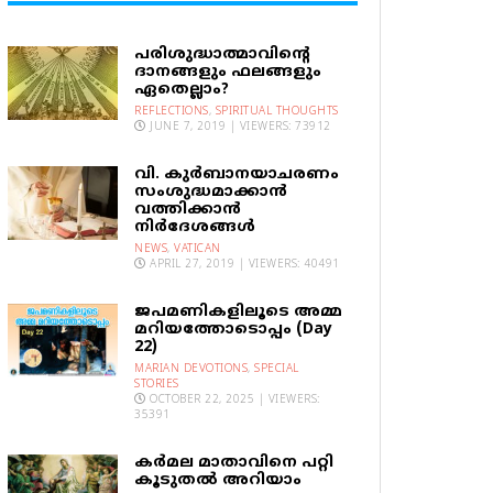
പരിശുദ്ധാത്മാവിന്റെ
ദാനങ്ങളും ഫലങ്ങളും
ഏതെല്ലാം?
REFLECTIONS
,
SPIRITUAL THOUGHTS
JUNE 7, 2019 | VIEWERS: 73912
വി. കുര്‍ബാനയാചരണം
സംശുദ്ധമാക്കാന്‍
വത്തിക്കാന്‍
നിര്‍ദേശങ്ങള്‍
NEWS
,
VATICAN
APRIL 27, 2019 | VIEWERS: 40491
ജപമണികളിലൂടെ അമ്മ
മറിയത്തോടൊപ്പം (Day
22)
MARIAN DEVOTIONS
,
SPECIAL
STORIES
OCTOBER 22, 2025 | VIEWERS:
35391
കര്‍മല മാതാവിനെ പറ്റി
കൂടുതല്‍ അറിയാം