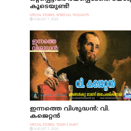
കൂടെയുണ്ട്!
SPECIAL STORIES
,
SPIRITUAL THOUGHTS
AUGUST 7, 2026
ഇന്നത്തെ വിശുദ്ധന്‍: വി.
കജെറ്റന്‍
SPECIAL STORIES
,
TODAY'S SAINT
AUGUST 7, 2026