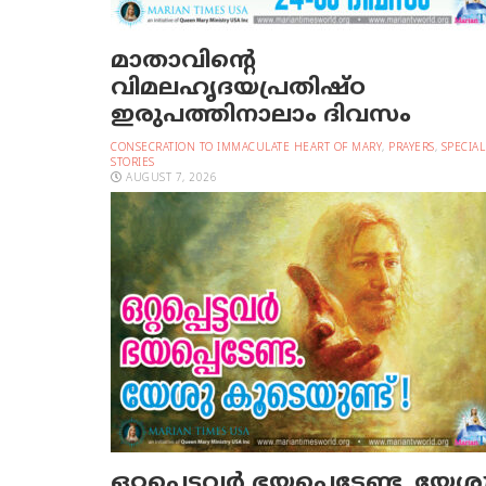
മാതാവിന്റെ
വിമലഹൃദയപ്രതിഷ്ഠ
ഇരുപത്തിനാലാം ദിവസം
CONSECRATION TO IMMACULATE HEART OF MARY
,
PRAYERS
,
SPECIAL
STORIES
AUGUST 7, 2026
ഒറ്റപ്പെട്ടവര്‍ ഭയപ്പെടേണ്ട. യേശ