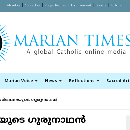
|
|
|
|
|
About us
Contact us
Prayer Request
Endorsement
Donate
Editorial
Marian Voice
News
Reflections
Sacred Ar
ാർത്ഥനയുടെ ഗുരുനാഥൻ
യുടെ ഗുരുനാഥൻ