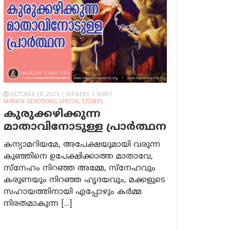
OCTOBER 28, 2025 | VIEWERS: 118887
MARIAN DEVOTIONS
,
SPECIAL STORIES
കുരുക്കഴിക്കുന്ന
മാതാവിനോടുള്ള പ്രാര്‍ത്ഥന
കന്യാമറിയമേ, അപേക്ഷയുമായി വരുന്ന
കുഞ്ഞിനെ ഉപേക്ഷിക്കാത്ത മാതാവേ,
സ്നേഹം നിറഞ്ഞ അമ്മേ, സ്നേഹവും
കരുണയും നിറഞ്ഞ ഹൃദയവും, മക്കളുടെ
സഹായത്തിനായി എപ്പോഴും കർമ്മ
നിരതമാകുന്ന […]