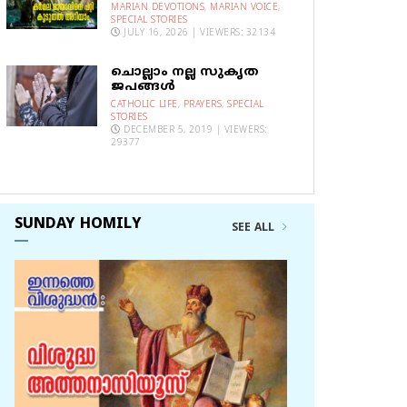
MARIAN DEVOTIONS
,
MARIAN VOICE
,
SPECIAL STORIES
JULY 16, 2026 | VIEWERS: 32134
ചൊല്ലാം നല്ല സുകൃത
ജപങ്ങൾ
CATHOLIC LIFE
,
PRAYERS
,
SPECIAL
STORIES
DECEMBER 5, 2019 | VIEWERS:
29377
SUNDAY HOMILY
SEE ALL