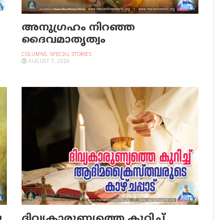
അനുഗ്രഹം നിറഞ്ഞ
ദൈവമാതൃത്വം
COLUMNS
,
SPECIAL STORIES
AUGUST 7, 2026
ു
ദിവ്യകാരുണ്യത്തെ കുറിച്ച്