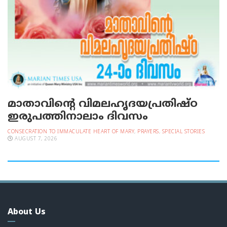
മാതാവിന്റെ വിമലഹൃദയപ്രതിഷ്ഠ
ഇരുപത്തിനാലാം ദിവസം
CONSECRATION TO IMMACULATE HEART OF MARY
,
PRAYERS
,
SPECIAL STORIES
AUGUST 7, 2026
About Us