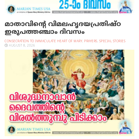
മാതാവിന്റെ വിമലഹൃദയപ്രതിഷ്ഠ
ഇരുപത്തഞ്ചാം ദിവസം
CONSECRATION TO IMMACULATE HEART OF MARY
,
PRAYERS
,
SPECIAL STORIES
AUGUST 8, 2026