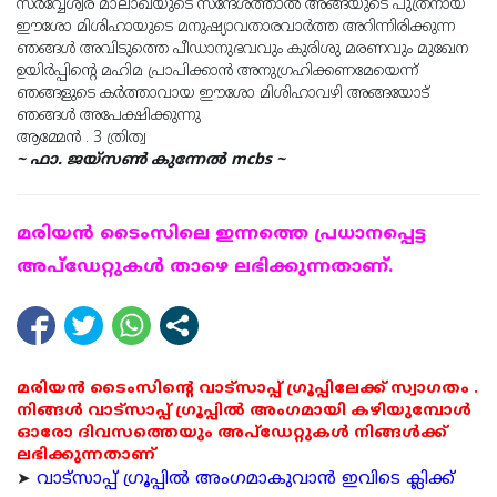
സര്
വ്വേശ്വര മാലാഖയുടെ സന്ദേശത്താല്
അങ്ങയുടെ പുത്രനായ
ഈശോ മിശിഹായുടെ മനുഷ്യാവതാരവാര്
ത്ത അറിന്നിരിക്കുന്ന
ഞങ്ങള്
അവിടുത്തെ പീഡാനുഭവവും കുരിശു മരണവും മുഖേന
ഉയിര്
പ്പിന്
റെ മഹിമ പ്രാപിക്കാന്
അനുഗ്രഹിക്കണമേയെന്ന്
ഞങ്ങളുടെ കര്
ത്താവായ ഈശോ മിശിഹാവഴി അങ്ങയോട്
ഞങ്ങള്
അപേക്ഷിക്കുന്നു
ആമ്മേന്
. 3 ത്രിത്വ
~ ഫാ. ജയ്സൺ കുന്നേൽ mcbs ~
മരിയന്‍ ടൈംസിലെ ഇന്നത്തെ പ്രധാനപ്പെട്ട
അപ്ഡേറ്റുകള്‍ താഴെ ലഭിക്കുന്നതാണ്.
മരിയൻ ടൈംസിന്റെ വാട്സാപ്പ് ഗ്രൂപ്പിലേക്ക് സ്വാഗതം .
നിങ്ങൾ വാട്സാപ്പ് ഗ്രൂപ്പിൽ അംഗമായി കഴിയുമ്പോൾ
ഓരോ ദിവസത്തെയും അപ്ഡേറ്റുകൾ നിങ്ങൾക്ക്
ലഭിക്കുന്നതാണ്
➤
വാട്സാപ്പ് ഗ്രൂപ്പിൽ അംഗമാകുവാൻ ഇവിടെ ക്ലിക്ക്