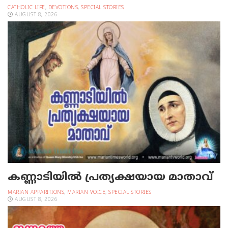
CATHOLIC LIFE
,
DEVOTIONS
,
SPECIAL STORIES
AUGUST 8, 2026
കണ്ണാടിയില്‍ പ്രത്യക്ഷയായ മാതാവ്
MARIAN APPARITIONS
,
MARIAN VOICE
,
SPECIAL STORIES
AUGUST 8, 2026