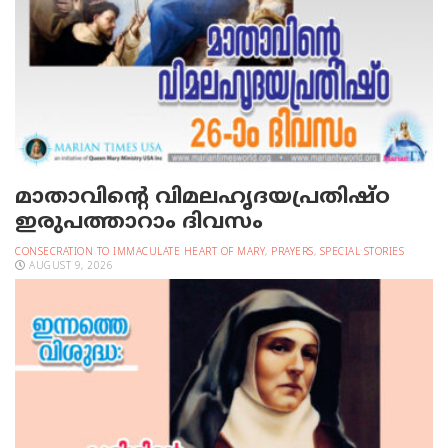
മാതാവിന്റെ വിമലഹൃദയപ്രതിഷ്ഠ
ഇരുപത്താറാം ദിവസം
CONSECRATION TO IMMACULATE HEART OF MARY
,
PRAYERS
,
SPECIAL STORIES
AUGUST 9, 2026