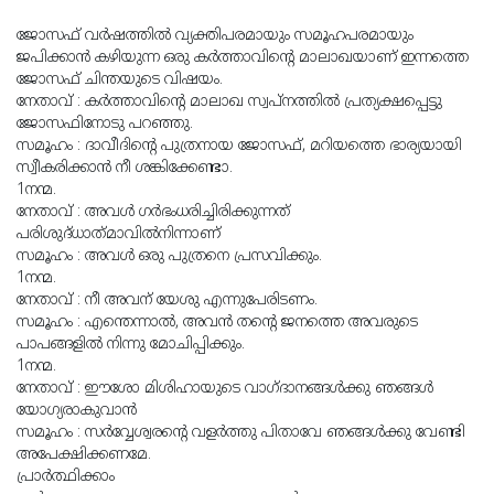
ജോസഫ് വർഷത്തിൽ വ്യക്തിപരമായും സമൂഹപരമായും
ജപിക്കാൻ കഴിയുന്ന ഒരു കർത്താവിൻ്റെ മാലാഖയാണ് ഇന്നത്തെ
ജോസഫ് ചിന്തയുടെ വിഷയം.
നേതാവ് : കർത്താവിൻ്റെ മാലാഖ സ്വപ്നത്തിൽ പ്രത്യക്ഷപ്പെട്ടു
ജോസഫിനോടു പറഞ്ഞു.
സമൂഹം : ദാവീദിന്റെ പുത്രനായ ജോസഫ്‌, മറിയത്തെ ഭാര്യയായി
സ്വീകരിക്കാന്
നീ ശങ്കിക്കേണ്ടാ.
1നന്മ.
നേതാവ് : അവള്
ഗര്
ഭംധരിച്ചിരിക്കുന്നത്‌
പരിശുദ്‌ധാത്‌മാവില്
നിന്നാണ്‌
സമൂഹം : അവള്
ഒരു പുത്രനെ പ്രസവിക്കും.
1നന്മ.
നേതാവ് : നീ അവന്‌ യേശു എന്നുപേരിടണം.
സമൂഹം : എന്തെന്നാല്
, അവന്
തന്റെ ജനത്തെ അവരുടെ
പാപങ്ങളില്
നിന്നു മോചിപ്പിക്കും.
1നന്മ.
നേതാവ് : ഈശോ മിശിഹായുടെ വാഗ്ദാനങ്ങൾക്കു ഞങ്ങൾ
യോഗ്യരാകുവാൻ
സമൂഹം : സർവ്വേശ്വരൻ്റെ വളർത്തു പിതാവേ ഞങ്ങൾക്കു വേണ്ടി
അപേക്ഷിക്കണമേ.
പ്രാർത്ഥിക്കാം