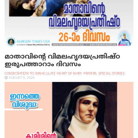
മാതാവിന്റെ വിമലഹൃദയപ്രതിഷ്ഠ
ഇരുപത്താറാം ദിവസം
CONSECRATION TO IMMACULATE HEART OF MARY
,
PRAYERS
,
SPECIAL STORIES
AUGUST 9, 2026