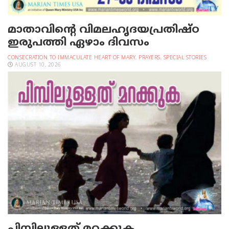
മാതാവിന്റെ വിമലഹൃദയപ്രതിഷ്ഠ
ഇരുപത്തി ഏഴാം ദിവസം
CONSECRATION TO IMMACULATE HEART OF MARY
,
PRAYERS
,
SPECIAL STORIES
AUGUST 10, 2026
പിമ്പിലുള്ളത് മറക്കുക