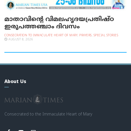
മാതാവിന്റെ വിമലഹൃദയപ്രതിഷ്ഠ
ഇരുപത്തഞ്ചാം ദിവസം
CONSECRATION TO IMMACULATE HEART OF MARY
,
PRAYERS
,
SPECIAL STORIES
AUGUST 8, 2026
About Us
Consecrated to the Immaculate Heart of Mary