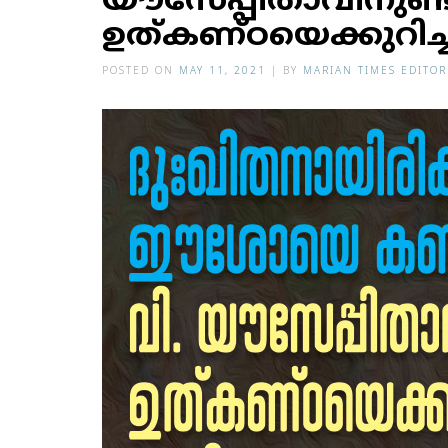
യൗസേപ്പിതാവിനുണ
ഉത്കണ്ഠയെക്കുറിച്
POSTED ON
MAY 11, 2021
|
BY
MARIAN TIMES EDITOR