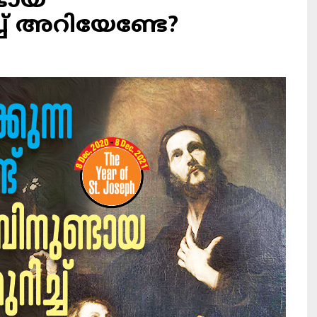
്ടായ
ച് അറിയേണ്ടേ?