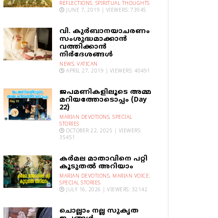
REFLECTIONS
,
SPIRITUAL THOUGHTS
JUNE 7, 2019 | VIEWERS: 73945
വി. കുര്‍ബാനയാചരണം
സംശുദ്ധമാക്കാന്‍
വത്തിക്കാന്‍
നിര്‍ദേശങ്ങള്‍
NEWS
,
VATICAN
APRIL 27, 2019 | VIEWERS: 40491
ജപമണികളിലൂടെ അമ്മ
മറിയത്തോടൊപ്പം (Day
22)
MARIAN DEVOTIONS
,
SPECIAL
STORIES
OCTOBER 22, 2025 | VIEWERS:
35451
കര്‍മല മാതാവിനെ പറ്റി
കൂടുതല്‍ അറിയാം
MARIAN DEVOTIONS
,
MARIAN VOICE
,
SPECIAL STORIES
JULY 16, 2026 | VIEWERS: 32142
ചൊല്ലാം നല്ല സുകൃത