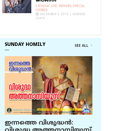
ജപങ്ങൾ
CATHOLIC LIFE
,
PRAYERS
,
SPECIAL
STORIES
DECEMBER 5, 2019 | VIEWERS:
29419
SUNDAY HOMILY
SEE ALL
ഇന്നത്തെ വിശുദ്ധന്‍:
വിശുദ്ധ അത്തനാസിയൂസ്