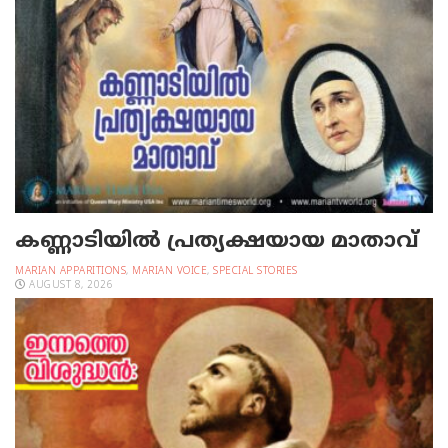
കണ്ണാടിയില്‍ പ്രത്യക്ഷയായ മാതാവ്
MARIAN APPARITIONS
,
MARIAN VOICE
,
SPECIAL STORIES
AUGUST 8, 2026