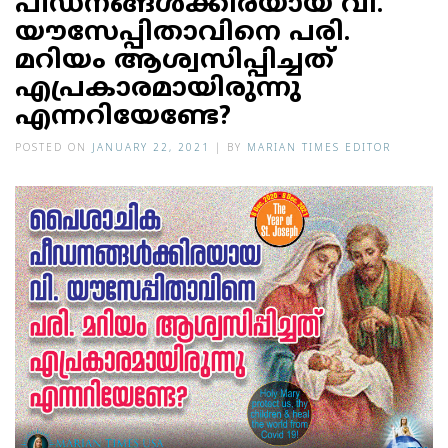
പീഡനങ്ങള്‍ക്കിരയായ വി.
യൗസേപ്പിതാവിനെ പരി.
മറിയം ആശ്വസിപ്പിച്ചത്
എപ്രകാരമായിരുന്നു
എന്നറിയേണ്ടേ?
POSTED ON
JANUARY 22, 2021
|
BY
MARIAN TIMES EDITOR