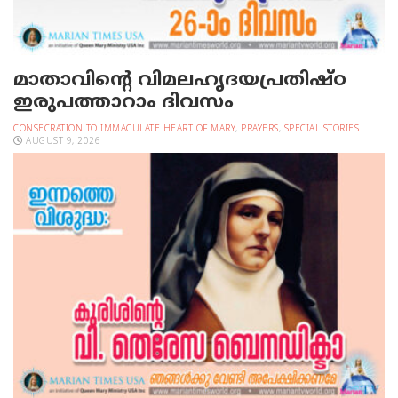
മാതാവിന്റെ വിമലഹൃദയപ്രതിഷ്ഠ
ഇരുപത്താറാം ദിവസം
CONSECRATION TO IMMACULATE HEART OF MARY
,
PRAYERS
,
SPECIAL STORIES
AUGUST 9, 2026