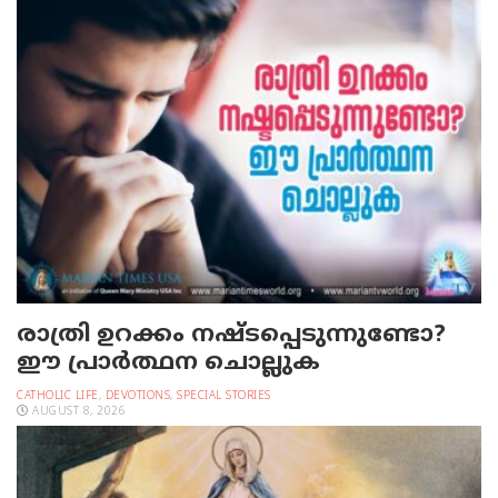
രാത്രി ഉറക്കം നഷ്ടപ്പെടുന്നുണ്ടോ?
ഈ പ്രാര്‍ത്ഥന ചൊല്ലുക
CATHOLIC LIFE
,
DEVOTIONS
,
SPECIAL STORIES
AUGUST 8, 2026