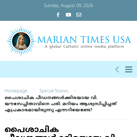
Sunday, August 09, 2026
>
>
Homepage
Special Stories
പൈശാചിക പീഡനങ്ങള്‍ക്കിരയായ വി.
യൗസേപ്പിതാവിനെ പരി. മറിയം ആശ്വസിപ്പിച്ചത്
എപ്രകാരമായിരുന്നു എന്നറിയേണ്ടേ?
പൈശാചിക