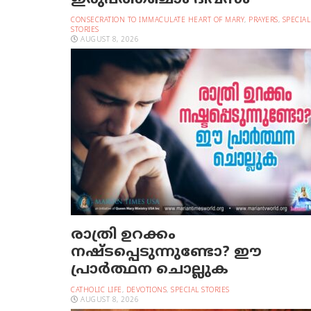
ഇരുപത്തഞ്ചാം ദിവസം
CONSECRATION TO IMMACULATE HEART OF MARY
,
PRAYERS
,
SPECIAL
STORIES
AUGUST 8, 2026
രാത്രി ഉറക്കം
നഷ്ടപ്പെടുന്നുണ്ടോ? ഈ
പ്രാര്‍ത്ഥന ചൊല്ലുക
CATHOLIC LIFE
,
DEVOTIONS
,
SPECIAL STORIES
AUGUST 8, 2026