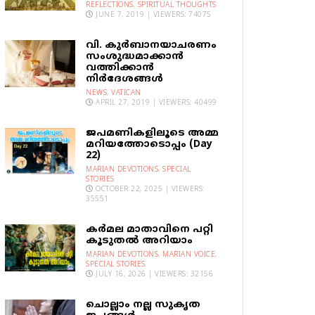
REFLECTIONS
,
SPIRITUAL THOUGHTS
JUNE 7, 2019 | VIEWERS: 74075
വി. കുര്‍ബാനയാചരണം
സംശുദ്ധമാക്കാന്‍
വത്തിക്കാന്‍
നിര്‍ദേശങ്ങള്‍
NEWS
,
VATICAN
APRIL 27, 2019 | VIEWERS: 40499
ജപമണികളിലൂടെ അമ്മ
മറിയത്തോടൊപ്പം (Day
22)
MARIAN DEVOTIONS
,
SPECIAL
STORIES
OCTOBER 22, 2025 | VIEWERS:
35551
കര്‍മല മാതാവിനെ പറ്റി
കൂടുതല്‍ അറിയാം
MARIAN DEVOTIONS
,
MARIAN VOICE
,
SPECIAL STORIES
JULY 16, 2026 | VIEWERS: 32156
ചൊല്ലാം നല്ല സുകൃത