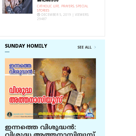
ജപങ്ങൾ
CATHOLIC LIFE
,
PRAYERS
,
SPECIAL
STORIES
DECEMBER 5, 2019 | VIEWERS:
29487
SUNDAY HOMILY
SEE ALL
ഇന്നത്തെ വിശുദ്ധന്‍:
വിശുദ്ധ അത്തനാസിയൂസ്