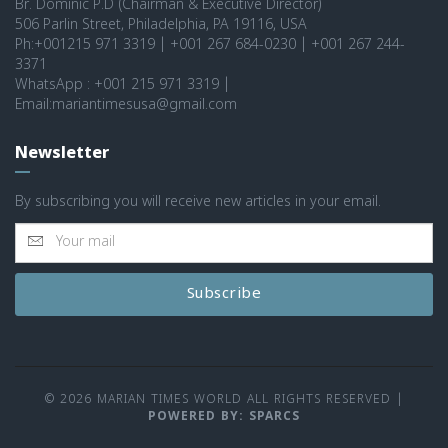
Br. Dominic P.D (Chairman & Executive Director)
506 Parlin Street, Philadelphia, PA 19116, USA
Ph:+001215 971 3319 | +001 267 684-0230 | +001 267 244-
3371
WhatsApp : +001 215 971 3319 |
Email:mariantimesusa@gmail.com
Newsletter
By subscribing you will receive new articles in your email.
Subscribe
© 2026 MARIAN TIMES WORLD ALL RIGHTS RESERVED
|
POWERED BY: SPARCS