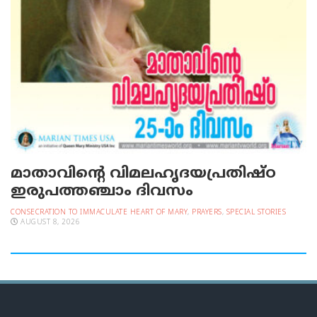
മാതാവിന്റെ വിമലഹൃദയപ്രതിഷ്ഠ
ഇരുപത്തഞ്ചാം ദിവസം
CONSECRATION TO IMMACULATE HEART OF MARY
,
PRAYERS
,
SPECIAL STORIES
AUGUST 8, 2026