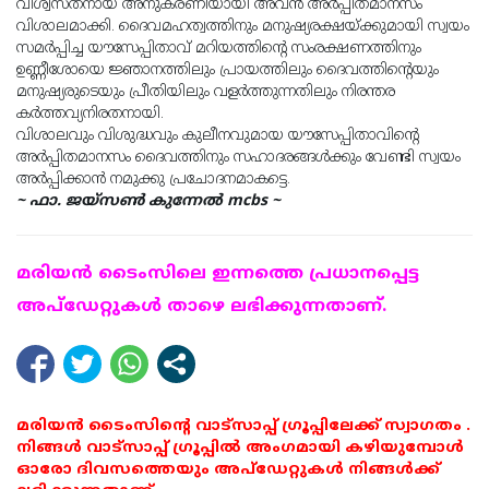
വിശ്വസ്തനായ അനുകരണിയായി അവൻ അർപ്പിതമാനസം
വിശാലമാക്കി. ദൈവമഹത്വത്തിനും മനുഷ്യരക്ഷയ്ക്കുമായി സ്വയം
സമർപ്പിച്ച യൗസേപ്പിതാവ് മറിയത്തിൻ്റെ സംരക്ഷണത്തിനും
ഉണ്ണീശോയെ ജ്ഞാനത്തിലും പ്രായത്തിലും ദൈവത്തിൻ്റെയും
മനുഷ്യരുടെയും പ്രീതിയിലും വളർത്തുന്നതിലും നിരന്തര
കർത്തവ്യനിരതനായി.
വിശാലവും വിശുദ്ധവും കുലീനവുമായ യൗസേപ്പിതാവിൻ്റെ
അർപ്പിതമാനസം ദൈവത്തിനും സഹാദരങ്ങൾക്കും വേണ്ടി സ്വയം
അർപ്പിക്കാൻ നമുക്കു പ്രചോദനമാകട്ടെ.
~ ഫാ. ജയ്സൺ കുന്നേൽ mcbs ~
മരിയന്‍ ടൈംസിലെ ഇന്നത്തെ പ്രധാനപ്പെട്ട
അപ്ഡേറ്റുകള്‍ താഴെ ലഭിക്കുന്നതാണ്.
മരിയൻ ടൈംസിന്റെ വാട്സാപ്പ് ഗ്രൂപ്പിലേക്ക് സ്വാഗതം .
നിങ്ങൾ വാട്സാപ്പ് ഗ്രൂപ്പിൽ അംഗമായി കഴിയുമ്പോൾ
ഓരോ ദിവസത്തെയും അപ്ഡേറ്റുകൾ നിങ്ങൾക്ക്