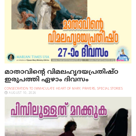
മാതാവിന്റെ വിമലഹൃദയപ്രതിഷ്ഠ
ഇരുപത്തി ഏഴാം ദിവസം
CONSECRATION TO IMMACULATE HEART OF MARY
,
PRAYERS
,
SPECIAL STORIES
AUGUST 10, 2026