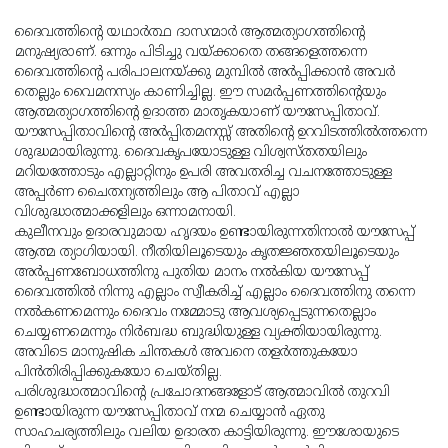
ദൈവത്തിൻ്റെ യഥാർത്ഥ ദാസന്മാർ ആത്മത്യാഗത്തിൻ്റെ
മനുഷ്യരാണ്. ഒന്നും പിടിച്ചു വയ്ക്കാതെ തങ്ങളെത്തന്നെ
ദൈവത്തിൻ്റെ പരിപാലനയ്ക്കു മുമ്പിൽ അർപ്പിക്കാൻ അവർ
തെല്ലും വൈമനസ്യം കാണിച്ചില്ല. ഈ സമർപ്പണത്തിൻ്റെയും
ആത്മത്യാഗത്തിൻ്റെ ഉദാത്ത മാതൃകയാണ് യൗസേപ്പിതാവ്.
യൗസേപ്പിതാവിൻ്റെ അർപ്പിതമനസ്സ് അതിൻ്റെ ഉറവിടത്തിൽത്തന്നെ
ശുദ്ധമായിരുന്നു. ദൈവകൃപയോടുള്ള വിശ്വസ്തതയിലും
മറിയത്തോടും എല്ലാറ്റിനും ഉപരി അവതരിച്ച വചനത്തോടുള്ള
അപ്പർണ ചൈതന്യത്തിലും ആ പിതാവ് എല്ലാ
വിശുദ്ധാത്മാക്കളിലും ഒന്നാമനായി.
കുലീനവും ഉദാരവുമായ ഹൃദയം ഉണ്ടായിരുന്നതിനാൽ യൗസേപ്പ്
ആത്മ ത്യാഗിയായി. നീതിയിലൂടെയും കൃതജ്ഞതയിലൂടെയും
അർപ്പണബോധത്തിനു പുതിയ മാനം നൽകിയ യൗസേപ്പ്
ദൈവത്തിൽ നിന്നു എല്ലാം സ്വീകരിച്ച് എല്ലാം ദൈവത്തിനു തന്നെ
നൽകണമെന്നും ദൈവം നമ്മോടു ആവശ്യപ്പെടുന്നതെല്ലാം
ചെയ്യണമെന്നും നിർബദ്ധ ബുദ്ധിയുള്ള വ്യക്തിയായിരുന്നു.
അവിടെ മാനുഷിക ചിന്തകൾ അവനെ തളർത്തുകയോ
പിൻതിരിപ്പിക്കുകയോ ചെയ്തില്ല.
പരിശുദ്ധാത്മാവിൻ്റെ പ്രചോദനങ്ങളോട് ആത്മാവിൽ തുറവി
ഉണ്ടായിരുന്ന യൗസേപ്പിതാവ് നന്മ ചെയ്യാൻ ഏതു
സാഹചര്യത്തിലും വലിയ ഉദാരത കാട്ടിയിരുന്നു. ഈശോയുടെ