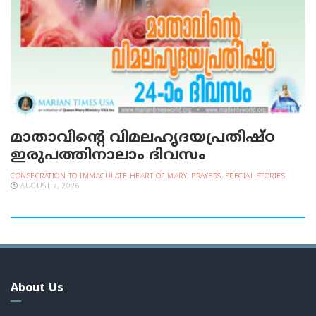
മാതാവിന്റെ വിമലഹൃദയപ്രതിഷ്ഠ
ഇരുപത്തിനാലാം ദിവസം
CONSECRATION TO IMMACULATE HEART OF MARY
,
PRAYERS
,
SPECIAL STORIES
AUGUST 7, 2026
About Us