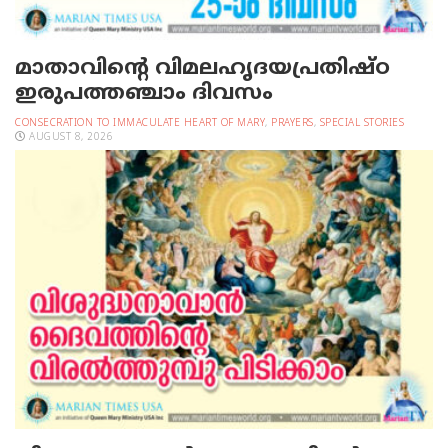
മാതാവിന്റെ വിമലഹൃദയപ്രതിഷ്ഠ
ഇരുപത്തഞ്ചാം ദിവസം
CONSECRATION TO IMMACULATE HEART OF MARY
,
PRAYERS
,
SPECIAL STORIES
AUGUST 8, 2026