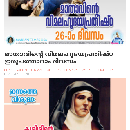
മാതാവിന്റെ വിമലഹൃദയപ്രതിഷ്ഠ
ഇരുപത്താറാം ദിവസം
CONSECRATION TO IMMACULATE HEART OF MARY
,
PRAYERS
,
SPECIAL STORIES
AUGUST 9, 2026