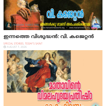
ഇന്നത്തെ വിശുദ്ധന്‍: വി. കജെറ്റന്‍
SPECIAL STORIES
,
TODAY'S SAINT
AUGUST 7, 2026