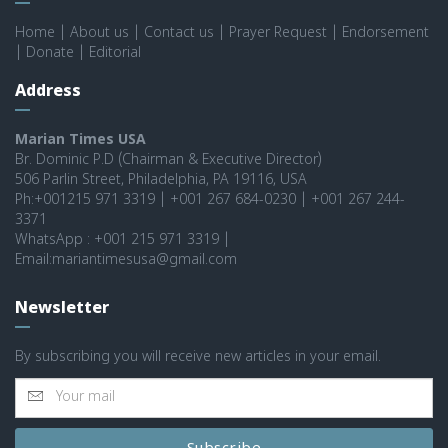
Home
|
About us
|
Contact us
|
Prayer Request
|
Endorsement
|
Donate
|
Editorial
Address
Marian Times USA
Br. Dominic P.D (Chairman & Executive Director)
506 Parlin Street, Philadelphia, PA 19116, USA
Ph:+001215 971 3319 | +001 267 684-0230 | +001 267 244-
3371
WhatsApp : +001 215 971 3319 |
Email:mariantimesusa@gmail.com
Newsletter
By subscribing you will receive new articles in your email.