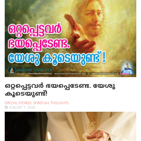
ഒറ്റപ്പെട്ടവര്‍ ഭയപ്പെടേണ്ട. യേശു
കൂടെയുണ്ട്!
SPECIAL STORIES
,
SPIRITUAL THOUGHTS
AUGUST 7, 2026