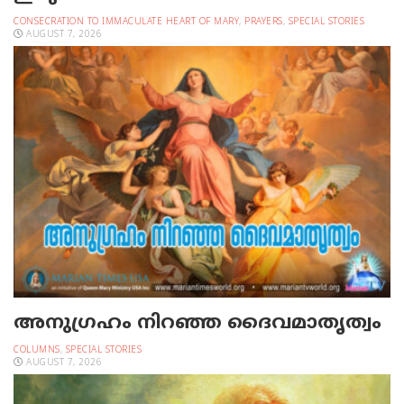
CONSECRATION TO IMMACULATE HEART OF MARY
,
PRAYERS
,
SPECIAL STORIES
AUGUST 7, 2026
അനുഗ്രഹം നിറഞ്ഞ ദൈവമാതൃത്വം
COLUMNS
,
SPECIAL STORIES
AUGUST 7, 2026