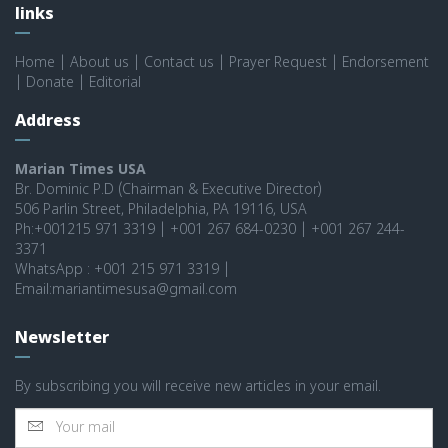
links
Home
|
About us
|
Contact us
|
Prayer Request
|
Endorsement
|
Donate
|
Editorial
Address
Marian Times USA
Br. Dominic P.D (Chairman & Executive Director)
506 Parlin Street, Philadelphia, PA 19116, USA
Ph:+001215 971 3319 | +001 267 684-0230 | +001 267 244-
3371
WhatsApp : +001 215 971 3319 |
Email:mariantimesusa@gmail.com
Newsletter
By subscribing you will receive new articles in your email.