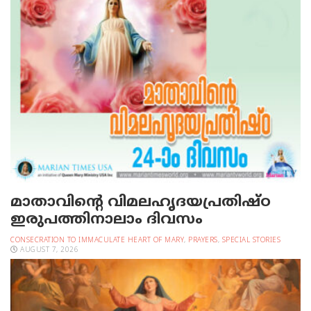
മാതാവിന്റെ വിമലഹൃദയപ്രതിഷ്ഠ
ഇരുപത്തിനാലാം ദിവസം
CONSECRATION TO IMMACULATE HEART OF MARY
,
PRAYERS
,
SPECIAL STORIES
AUGUST 7, 2026