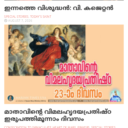
ഇന്നത്തെ വിശുദ്ധന്‍: വി. കജെറ്റന്‍
SPECIAL STORIES
,
TODAY'S SAINT
AUGUST 7, 2026
മാതാവിന്റെ വിമലഹൃദയപ്രതിഷ്ഠ
ഇരുപത്തിമൂന്നാം ദിവസം
CONSECRATION TO IMMACULATE HEART OF MARY
,
PRAYERS
,
SPECIAL STORIES