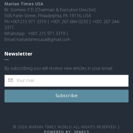
Marian Times USA
Br. Dominic P.D (Chairman & Executive Director)
506 Parlin Street, Philadelphia, PA 19116, USA
Ph:+001215 971 3319 | +001 267 684-0230 | +001 267 244-
3371
WhatsApp : +001 215 971 3319 |
Email:mariantimesusa@gmail.com
Newsletter
By subscribing you will receive new articles in your email.
Subscribe
© 2026 MARIAN TIMES WORLD ALL RIGHTS RESERVED
|
POWERED BY: SPARCS