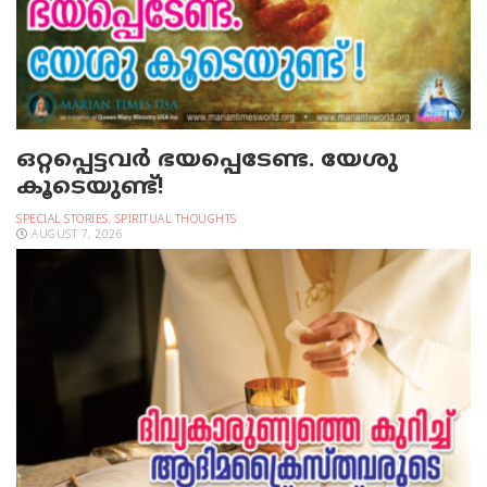
ഒറ്റപ്പെട്ടവര്‍ ഭയപ്പെടേണ്ട. യേശു
കൂടെയുണ്ട്!
SPECIAL STORIES
,
SPIRITUAL THOUGHTS
AUGUST 7, 2026