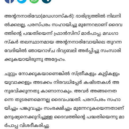
അ​​​​ന്‍റ​​​​​ന​​​​​നാ​​​​​രി​​​​​വോ(മ​​​​​ഡ​​​​​ഗാ​​​​​സ്ക​​​​​ർ): ദാ​​​​​രി​​​​​ദ്ര്യ​​​​​ത്തി​​​​​ൽ നി​​​​​ല​​​​​നി​​​​​
ൽ​​​​​ക്ക​​​​​ല​​​​​ല്ല, പ​​​​​ര​​​​​സ്പ​​​​​രം സ​​​​​ഹാ​​​​​യി​​​​​ച്ചു മു​​​​​ന്നേ​​​​​റ​​​​​ലാ​​​​​ണ് ദൈ​​​​​വ​​​​​
ത്തി​​​​​ന്‍റെ പ​​​​​ദ്ധ​​​​​തി​​​​​യെ​​​​​ന്ന് ഫ്രാ​​​​​ൻ​​​​​സി​​​​​സ് മാ​​​​​ർ​​​​​പാ​​​​​പ്പ. മ​​​​​ഡ​​​​​ഗാ​​​​​
സ്ക​​​​​ർ ത​​​​​ല​​​​​സ്ഥാ​​​​​ന​​​​​മാ​​​​​യ അ​​​​​ന്‍റ​​​​ന​​​​​നാ​​​​​രി​​​​​വോ​​​​​യി​​​​​ലെ തു​​​​​റ​​​​​ന്ന​​​​​
വേ​​​​​ദി​​​​​യി​​​​​ൽ ഞാ​​​​​യ​​​​​റാ​​​​​ഴ്ച ദി​​​​​വ്യ​​​​​ബ​​​​​ലി അ​​​​​ർ​​​​​പ്പി​​​​​ച്ചു സം​​​​​സാ​​​​​രി​​​​​
ക്കു​​​​​ക​​​​​യാ​​​​​യി​​​​​രു​​​​​ന്നു അ​​​​​ദ്ദേ​​​​​ഹം.
ചു​​​​​റ്റും നോ​​​​​ക്കു​​​​​ക​​​​​യാ​​​​​ണെ​​​​​ങ്കി​​​​​ൽ സ്ത്രീ​​​​​ക​​​​​ളും കു​​​​​ട്ടി​​​​​ക​​​​​ളും
യു​​​​​വാ​​​​​ക്ക​​​​​ളും അ​​​​​ട​​​​​ക്കം നി​​​​​ര​​​​​വ​​​​​ധി​​​​​പ്പേ​​​​​ർ ക​​​​​ഷ്ട​​​​​ത​​​​​ക​​​​​ൾ അ​​​​​
നു​​​​​ഭ​​​​​വി​​​​​ക്കു​​​​​ന്ന​​​​​തു കാ​​​​​ണാ​​​​​നാ​​​​​കും. അ​​​​​വ​​​​​ർ അ​​​​​ങ്ങ​​​​​നെ​​​​​ത​​​​​
ന്നെ തു​​​​​ട​​​​​ര​​​​​ണ​​​​​മെ​​​​​ന്ന​​​​​ല്ല ദൈ​​​​​വ​​​​​പ​​​​​ദ്ധ​​​​​തി. പ​​​​​ര​​​​​സ്പ​​​​​രം സ​​​​​ഹാ​​​​​
യി​​​​​ച്ചും പ​​​​​ങ്കു​​​​​വ​​​​​ച്ചും സം​​​​​ര​​​​​ക്ഷി​​​​​ച്ചും മു​​​​​ന്നേ​​​​​റു​​​​​ക​​​​​യെ​​​​​ന്ന​​​​​താ​​​​​ണ്
മ​​​​​നു​​​​​ഷ്യ​​​​​നെ​​​​​ക്കു​​​​​റി​​​​​ച്ചു​​​​​ള്ള ദൈ​​​​​വ​​​​​ത്തി​​​​​ന്‍റെ പ​​​​​ദ്ധ​​​​​തി​​​​​യെ​​​​​ന്നു മാ​​​​​
ർ​​​​​പാ​​​​​പ്പ വി​​​​​ശ​​​​​ദീ​​​​​ക​​​​​രി​​​​​ച്ചു.