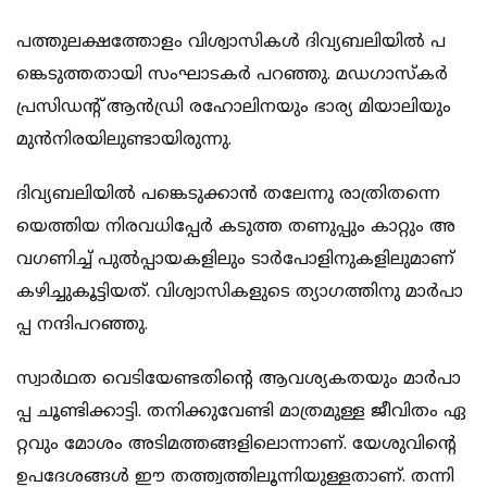
പ​​​​​ത്തു​​​​​ല​​​​​ക്ഷ​​​​​ത്തോ​​​​​ളം വി​​​​​ശ്വാ​​​​​സി​​​​​ക​​​​​ൾ ദി​​​​​വ്യ​​​​​ബ​​​​​ലി​​​​​യി​​​​​ൽ പ​​​​​
ങ്കെ​​​​​ടു​​​​​ത്ത​​​​​താ​​​​​യി സം​​​​​ഘാ​​​​​ട​​​​​ക​​​​​ർ പ​​​​​റ​​​​​ഞ്ഞു. മ​​​​​ഡ​​​​​ഗാ​​​​​സ്ക​​​​​ർ
പ്ര​​​​​സി​​​​​ഡ​​​​​ന്‍റ് ആ​​​​​ൻ​​​​​ഡ്രി ര​​​​​ഹോ​​​​​ലി​​​​​ന​​​​​യും ഭാ​​​​​ര്യ മി​​​​​യാ​​​​​ലി​​​​​യും
മു​​​​​ൻ​​​​​നി​​​​​ര​​​​​യി​​​​​ലു​​​​​ണ്ടാ​​​​​യി​​​​​രു​​​​​ന്നു.
ദി​​​​​വ്യ​​​​​ബ​​​​​ലി​​​​​യി​​​​​ൽ പ​​​​​ങ്കെ​​​​​ടു​​​​​ക്കാ​​​​​ൻ ത​​​​​ലേ​​​​​ന്നു രാ​​​​​ത്രി​​​​​ത​​​​​ന്നെ​​​​​
യെ​​​​​ത്തി​​​​​യ നി​​​​​ര​​​​​വ​​​​​ധി​​​​​പ്പേ​​​​​ർ ക​​​​​ടു​​​​​ത്ത ത​​​​​ണു​​​​​പ്പും കാ​​​​​റ്റും അ​​​​​
വ​​​​​ഗ​​​​​ണി​​​​​ച്ച് പു​​​​​ൽ​​​​​പ്പായ​​​​​ക​​​​​ളി​​​​​ലും ടാ​​​​​ർ​​​​​പോ​​​​​ളി​​​​​നു​​​​​ക​​​​​ളി​​​​​ലു​​​​​മാ​​​​​ണ്
ക​​​​​ഴി​​​​​ച്ചു​​​​​കൂ​​​​​ട്ടി​​​​​യ​​​​​ത്. വി​​​​​ശ്വാ​​​​​സി​​​​​ക​​​​​ളു​​​​​ടെ ത്യാ​​​​​ഗ​​​​​ത്തി​​​​​നു മാ​​​​​ർ​​​​​പാ​​​​​
പ്പ ന​​​​​ന്ദി​​​​​പ​​​​​റ​​​​​ഞ്ഞു.
സ്വാ​​​​​ർ​​​​​ഥ​​​​​ത വെ​​​​​ടി​​​​​യേ​​​​​ണ്ട​​​​​തി​​​​​ന്‍റെ ആ​​​​​വ​​​​​ശ്യ​​​​​ക​​​​​ത​​​​​യും മാ​​​​​ർ​​​​​പാ​​​​​
പ്പ ചൂ​​​​​ണ്ടി​​​​​ക്കാ​​​​​ട്ടി. ത​​​​​നി​​​​​ക്കു​​​​​വേ​​​​​ണ്ടി മാ​​​​​ത്ര​​​​​മു​​​​​ള്ള ജീ​​​​​വി​​​​​തം ഏ​​​​​
റ്റ​​​​​വും മോ​​​​​ശം അ​​​​​ടി​​​​​മ​​​​​ത്തങ്ങ​​​​​ളി​​​​​ലൊ​​​​​ന്നാ​​​​​ണ്. യേ​​​​​ശു​​​​​വി​​​​​ന്‍റെ
ഉ​​​​​പ​​​​​ദേ​​​​​ശ​​​​​ങ്ങ​​​​​ൾ ഈ ​​​​​ത​​​​​ത്ത്വത്തി​​​​​ലൂ​​​​​ന്നി​​​​​യു​​​​​ള്ള​​​​​താ​​​​​ണ്. ത​​​​​ന്നി​​​​​