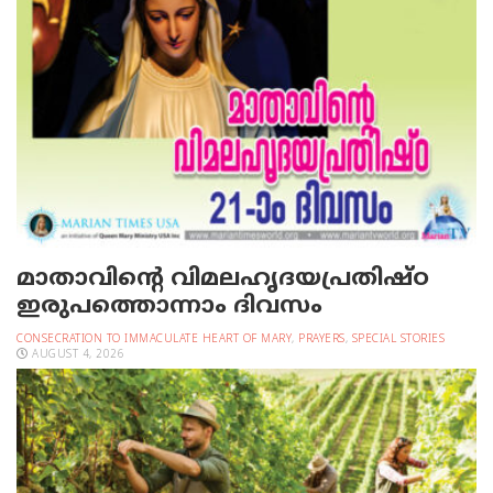
മാതാവിന്റെ വിമലഹൃദയപ്രതിഷ്ഠ
ഇരുപത്തൊന്നാം ദിവസം
CONSECRATION TO IMMACULATE HEART OF MARY
,
PRAYERS
,
SPECIAL STORIES
AUGUST 4, 2026