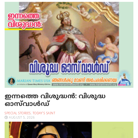
ഇന്നത്തെ വിശുദ്ധന്‍: വിശുദ്ധ
ഓസ്‌വാള്‍ഡ്
SPECIAL STORIES
,
TODAY'S SAINT
AUGUST 5, 2026