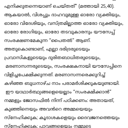
എനിക്കുതന്നെയാണ് ചെയ്തത്” (മത്തായി 25,40).
ആകയാൽ, വിശപ്പും ദാഹവുമുള്ള ഓരോ വ്യക്തിയും,
ഓരോ വിദേശിയും, വസ്ത്രമില്ലാത്ത ഓരോ വ്യക്തിയും,
ഓരോ രോഗിയും, ഓരോ തടവുകാരനും യൗസേപ്പ്
സംരക്ഷണമേകുന്ന “പൈതൽ” ആണ്.
അതുകൊണ്ടാണ്, എല്ലാ ദരിദ്രരുടെയും
പ്രവാസികളുടെയും ദുരിതബാധിതരുടെയും,
മരണാസന്നരുടെയും, സംരക്ഷകനായി യൗസേപ്പിനെ
വിളിച്ചപേക്ഷിക്കുന്നത്. മരണാസന്നരെക്കുറിച്ച്
കഴിഞ്ഞ ബുധനാഴ്ച നാം പരാമർശിക്കുകയുണ്ടായി.
ഈ യാഥാർത്ഥ്യങ്ങളെയെല്ലാം “സംരക്ഷിക്കാൻ”
നമ്മളും ജോസഫിൽ നിന്ന് പഠിക്കണം: അതായത്,
കുഞ്ഞിനെയും അവൻറെ അമ്മയെയും
സ്നേഹിക്കുക; കൂദാശകളെയും ദൈവജനത്തെയും
സ്നേഹിക്കുക; പാവങ്ങളെയും നമ്മുടെ