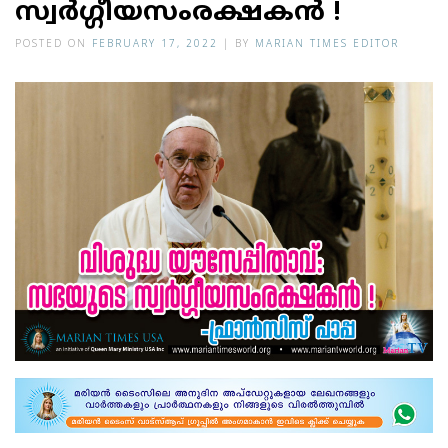
സ്വർഗ്ഗീയസംരക്ഷകൻ !
POSTED ON
FEBRUARY 17, 2022
|
BY
MARIAN TIMES EDITOR