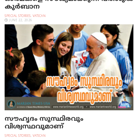
കുര്‍ബാന
SPECIAL STORIES
,
VATICAN
JUNE 22, 2026
സൗഹൃദം സുസ്ഥിരവും
വിശ്വസ്ഥവുമാണ്
SPECIAL STORIES
,
VATICAN