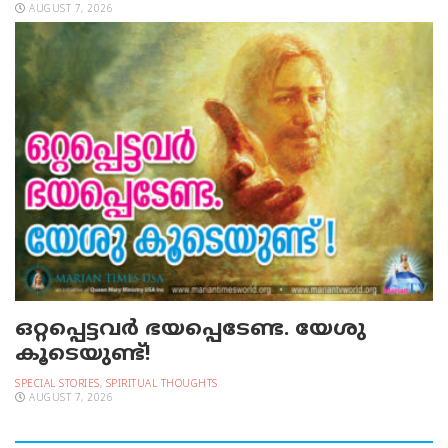
AUGUST 7, 2026
ഒറ്റപ്പെട്ടവര്‍ ഭയപ്പെടേണ്ട. യേശു
കൂടെയുണ്ട്!
SPECIAL STORIES
,
SPIRITUAL THOUGHTS
AUGUST 7, 2026