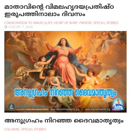
മാതാവിന്റെ വിമലഹൃദയപ്രതിഷ്ഠ
ഇരുപത്തിനാലാം ദിവസം
CONSECRATION TO IMMACULATE HEART OF MARY
,
PRAYERS
,
SPECIAL STORIES
AUGUST 7, 2026
അനുഗ്രഹം നിറഞ്ഞ ദൈവമാതൃത്വം
COLUMNS
,
SPECIAL STORIES