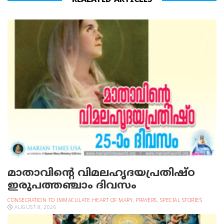
REALATED ARTICLES
മാതാവിന്റെ വിമലഹൃദയപ്രതിഷ്ഠ
ഇരുപത്തഞ്ചാം ദിവസം
CONSECRATION TO IMMACULATE HEART OF MARY
,
PRAYERS
,
SPECIAL STORIES
AUGUST 8, 2026