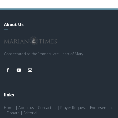
About Us
Consecrated to the Immaculate Heart of Mary
links
Home
|
About us
|
Contact us
|
Prayer Request
|
Endorsement
|
Donate
|
Editorial