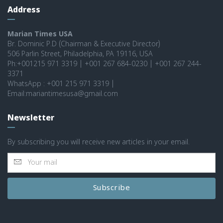
Address
Marian Times USA
Br. Dominic P.D (Chairman & Executive Director)
506 Parlin Street, Philadelphia, PA 19116, USA
Ph:+001215 971 3319 | +001 267 684-0230 | +001 267 244-
3371
WhatsApp : +001 215 971 3319 |
Email:mariantimesusa@gmail.com
Newsletter
By subscribing you will receive new articles in your email.
Subscribe