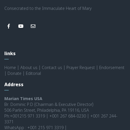
Consecrated to the Immaculate Heart of Mary
links
Home
|
About us
|
Contact us
|
Prayer Request
|
Endorsement
|
Donate
|
Editorial
Address
Marian Times USA
Br. Dominic P.D (Chairman & Executive Director)
506 Parlin Street, Philadelphia, PA 19116, USA
Ph:+001215 971 3319 | +001 267 684-0230 | +001 267 244-
3371
WhatsApp : +001 215 971 3319 |