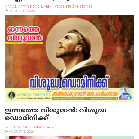
MARIAN APPARITIONS
,
MARIAN VOICE
,
SPECIAL STORIES
AUGUST 8, 2026
ഇന്നത്തെ വിശുദ്ധന്‍: വിശുദ്ധ
ഡൊമിനിക്ക്
SPECIAL STORIES
,
TODAY'S SAINT
AUGUST 8, 2026