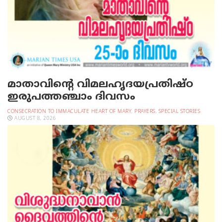
മാതാവിന്റെ വിമലഹൃദയപ്രതിഷ്ഠ
ഇരുപത്തഞ്ചാം ദിവസം
CONSECRATION TO IMMACULATE HEART OF MARY
,
PRAYERS
,
SPECIAL STORIES
AUGUST 8, 2026