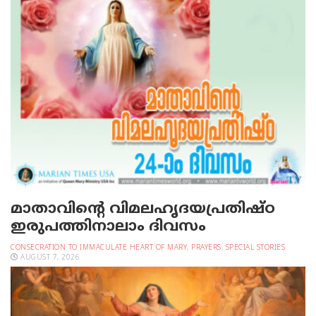
മാതാവിന്റെ വിമലഹൃദയപ്രതിഷ്ഠ
ഇരുപത്തിനാലാം ദിവസം
CONSECRATION TO IMMACULATE HEART OF MARY
,
PRAYERS
,
SPECIAL STORIES
AUGUST 7, 2026