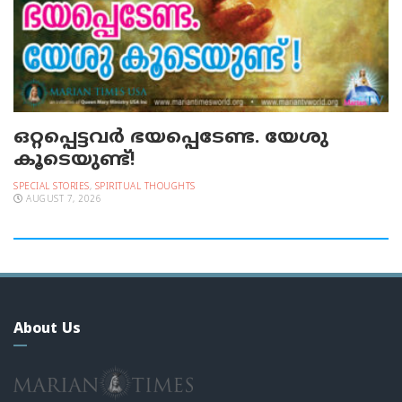
ഒറ്റപ്പെട്ടവര്‍ ഭയപ്പെടേണ്ട. യേശു
കൂടെയുണ്ട്!
SPECIAL STORIES
,
SPIRITUAL THOUGHTS
AUGUST 7, 2026
About Us