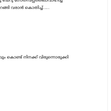
ചെറു ഗോതമ്പപ്പത്തിലാവാഹിച്ച്
 ഇറങ്ങി വരാൻ കൊതിച്ച്……
ം കൊണ്ട് നിനക്ക് വിരുന്നൊരുക്കി