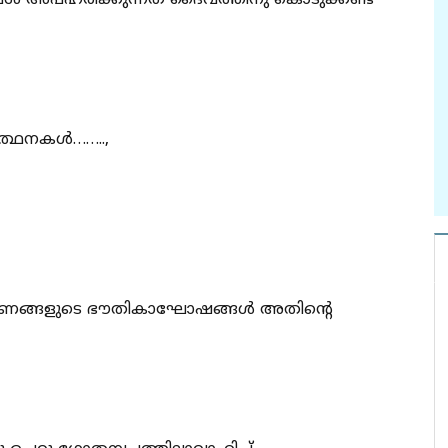
മൾ അപഹരിക്കുന്നത് ദൈവത്തിനു കൊടുക്കണ്ട
ർത്ഥനകൾ……..,
രണങ്ങളുടെ ഭൗതികാഘോഷങ്ങൾ അതിൻ്റെ