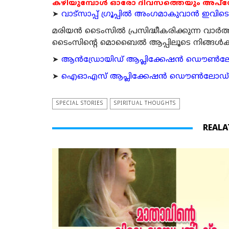
കഴിയുമ്പോൾ ഓരോ ദിവസത്തെയും അപ്ഡേറ്റ
➤
വാട്സാപ്പ് ഗ്രൂപ്പിൽ അംഗമാകുവാൻ ഇവിടെ ക
മരിയന്‍ ടൈംസില്‍ പ്രസിദ്ധീകരിക്കുന്ന വാ
ടൈംസിന്റെ മൊബൈല്‍ ആപ്പിലൂടെ നിങ്ങള്‍ക്ക് ന
➤
ആന്‍ഡ്രോയിഡ് ആപ്ലിക്കേഷന്‍ ഡൌണ്‍ലോഡ്
➤
ഐഓഎസ് ആപ്ലിക്കേഷന്‍ ഡൌണ്‍ലോഡ് ചെയ്യ
SPECIAL STORIES
SPIRITUAL THOUGHTS
REALA