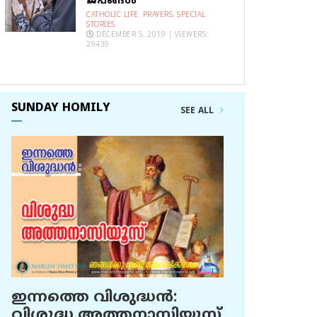
ജപങ്ങൾ
CATHOLIC LIFE
,
PRAYERS
,
SPECIAL
STORIES
DECEMBER 5, 2019 | VIEWERS:
29439
SUNDAY HOMILY
SEE ALL
ഇന്നത്തെ വിശുദ്ധന്‍:
വിശുദ്ധ അത്തനാസിയൂസ്