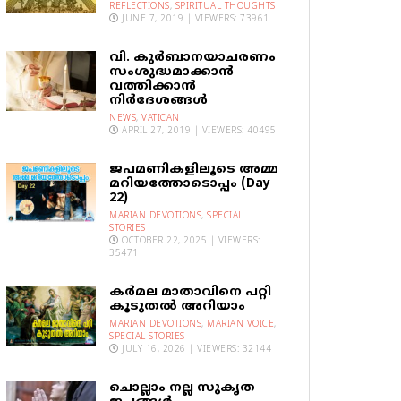
REFLECTIONS
,
SPIRITUAL THOUGHTS
JUNE 7, 2019 | VIEWERS: 73961
വി. കുര്‍ബാനയാചരണം
സംശുദ്ധമാക്കാന്‍
വത്തിക്കാന്‍
നിര്‍ദേശങ്ങള്‍
NEWS
,
VATICAN
APRIL 27, 2019 | VIEWERS: 40495
ജപമണികളിലൂടെ അമ്മ
മറിയത്തോടൊപ്പം (Day
22)
MARIAN DEVOTIONS
,
SPECIAL
STORIES
OCTOBER 22, 2025 | VIEWERS:
35471
കര്‍മല മാതാവിനെ പറ്റി
കൂടുതല്‍ അറിയാം
MARIAN DEVOTIONS
,
MARIAN VOICE
,
SPECIAL STORIES
JULY 16, 2026 | VIEWERS: 32144
ചൊല്ലാം നല്ല സുകൃത