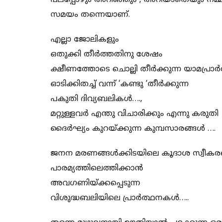
പലപ്പോഴും അറിഞ്ഞും , അറിയാതെയും നമ്
സമയം തന്നെയാണ്.
എല്ലാ ജോലികളും
ഒതുക്കി തീർത്തതിനു ശേഷം
ക്ഷീണത്തോടെ ചൊല്ലി തീർക്കുന്ന യാമപ്രാ
ഓടിക്കിതച്ച് വന്ന് ‘കണ്ടു ‘തീർക്കുന്ന
പകുതി ദിവ്യബലികൾ….,
മറ്റുള്ളവർ എന്തു വിചാരിക്കും എന്നു കരുതി
ദൈർഘ്യം കുറയ്ക്കുന്ന കുമ്പസാരങ്ങൾ ….
ജനന മരണങ്ങൾക്കിടയിലെ കൂദാശ സ്വീക
പാരമ്യത്തിലെത്തിക്കാൻ
അവഗണിയ്ക്കപ്പെടുന്ന
വിശുദ്ധബലിയിലെ പ്രാർത്ഥനകൾ…..