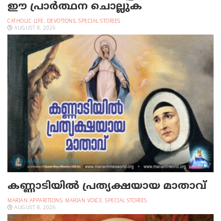
ഈ പ്രാര്‍ത്ഥന ചൊല്ലുക
CATHOLIC LIFE
,
DEVOTIONS
,
SPECIAL STORIES
AUGUST 8, 2026
കണ്ണാടിയില്‍ പ്രത്യക്ഷയായ മാതാവ്
MARIAN APPARITIONS
,
MARIAN VOICE
,
SPECIAL STORIES
AUGUST 8, 2026