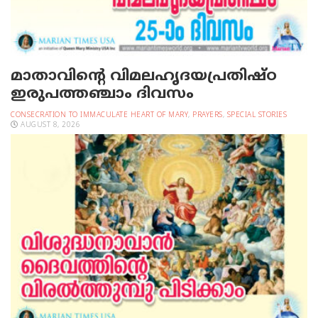
മാതാവിന്റെ വിമലഹൃദയപ്രതിഷ്ഠ
ഇരുപത്തഞ്ചാം ദിവസം
CONSECRATION TO IMMACULATE HEART OF MARY
,
PRAYERS
,
SPECIAL STORIES
AUGUST 8, 2026