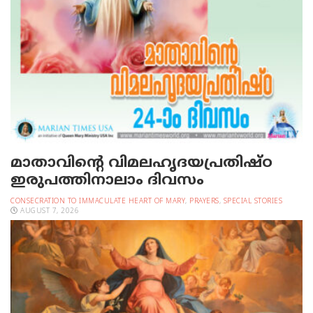
മാതാവിന്റെ വിമലഹൃദയപ്രതിഷ്ഠ
ഇരുപത്തിനാലാം ദിവസം
CONSECRATION TO IMMACULATE HEART OF MARY
,
PRAYERS
,
SPECIAL STORIES
AUGUST 7, 2026