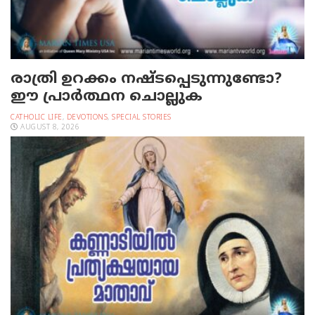
രാത്രി ഉറക്കം നഷ്ടപ്പെടുന്നുണ്ടോ?
ഈ പ്രാര്‍ത്ഥന ചൊല്ലുക
CATHOLIC LIFE
,
DEVOTIONS
,
SPECIAL STORIES
AUGUST 8, 2026