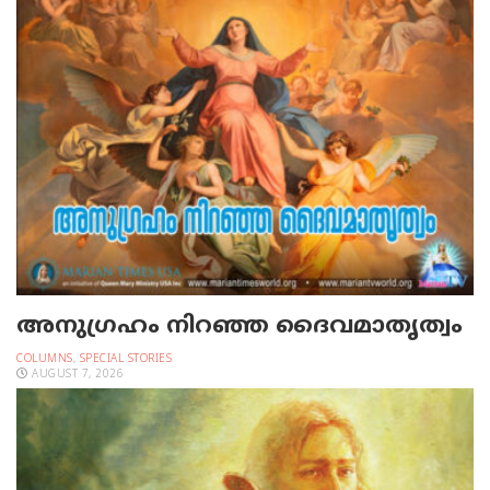
അനുഗ്രഹം നിറഞ്ഞ ദൈവമാതൃത്വം
COLUMNS
,
SPECIAL STORIES
AUGUST 7, 2026