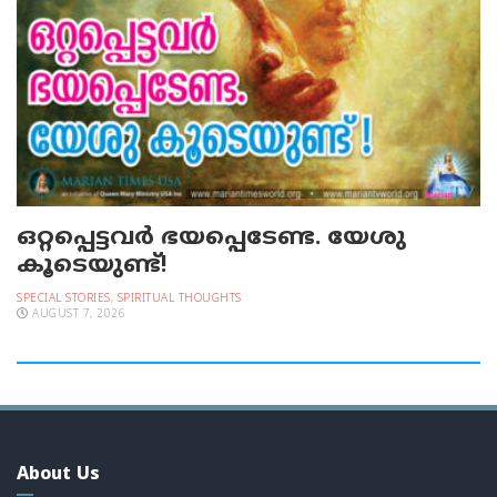
ഒറ്റപ്പെട്ടവര്‍ ഭയപ്പെടേണ്ട. യേശു
കൂടെയുണ്ട്!
SPECIAL STORIES
,
SPIRITUAL THOUGHTS
AUGUST 7, 2026
About Us