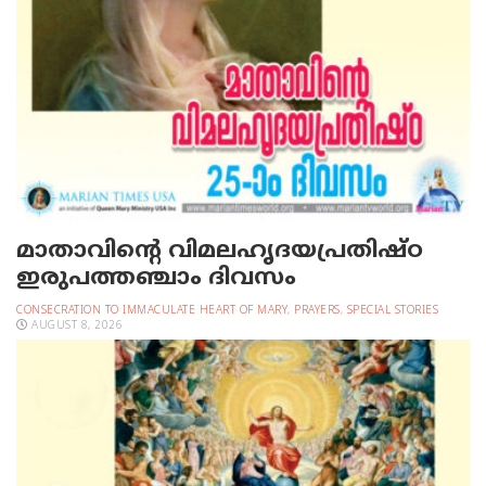
മാതാവിന്റെ വിമലഹൃദയപ്രതിഷ്ഠ
ഇരുപത്തഞ്ചാം ദിവസം
CONSECRATION TO IMMACULATE HEART OF MARY
,
PRAYERS
,
SPECIAL STORIES
AUGUST 8, 2026