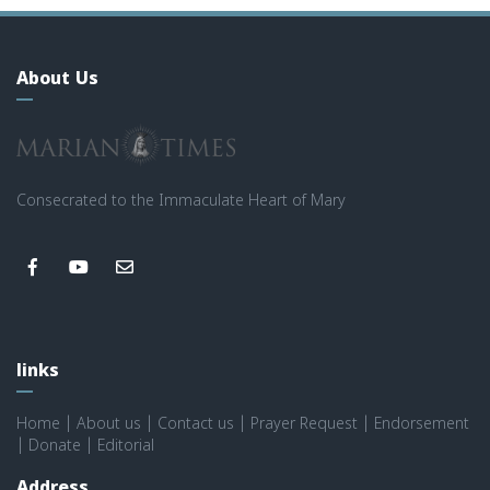
About Us
Consecrated to the Immaculate Heart of Mary
links
Home
|
About us
|
Contact us
|
Prayer Request
|
Endorsement
|
Donate
|
Editorial
Address