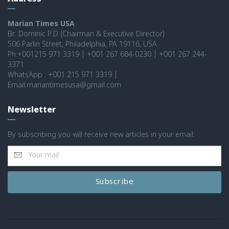
Marian Times USA
Br. Dominic P.D (Chairman & Executive Director)
506 Parlin Street, Philadelphia, PA 19116, USA
Ph:+001215 971 3319 | +001 267 684-0230 | +001 267 244-
3371
WhatsApp : +001 215 971 3319 |
Email:mariantimesusa@gmail.com
Newsletter
By subscribing you will receive new articles in your email.
Subscribe