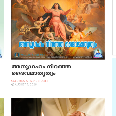
അനുഗ്രഹം നിറഞ്ഞ
ദൈവമാതൃത്വം
COLUMNS
,
SPECIAL STORIES
AUGUST 7, 2026