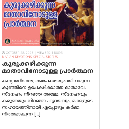
OCTOBER 28, 2025 | VIEWERS: 118893
MARIAN DEVOTIONS
,
SPECIAL STORIES
കുരുക്കഴിക്കുന്ന
മാതാവിനോടുള്ള പ്രാര്‍ത്ഥന
കന്യാമറിയമേ, അപേക്ഷയുമായി വരുന്ന
കുഞ്ഞിനെ ഉപേക്ഷിക്കാത്ത മാതാവേ,
സ്നേഹം നിറഞ്ഞ അമ്മേ, സ്നേഹവും
കരുണയും നിറഞ്ഞ ഹൃദയവും, മക്കളുടെ
സഹായത്തിനായി എപ്പോഴും കർമ്മ
നിരതമാകുന്ന […]