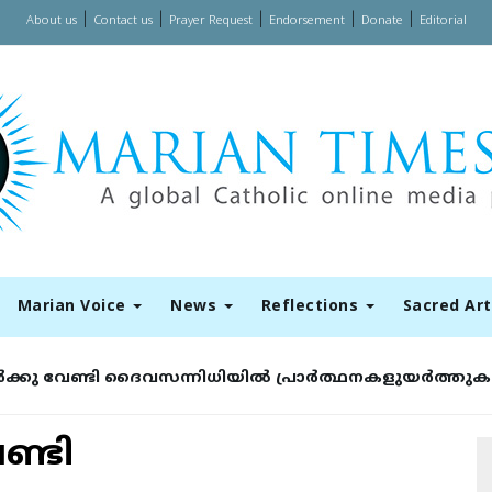
|
|
|
|
|
About us
Contact us
Prayer Request
Endorsement
Donate
Editorial
Marian Voice
News
Reflections
Sacred Ar
്ടവർക്കു വേണ്ടി ദൈവസന്നിധിയിൽ പ്രാർത്ഥനകളുയർത്തുക
േണ്ടി