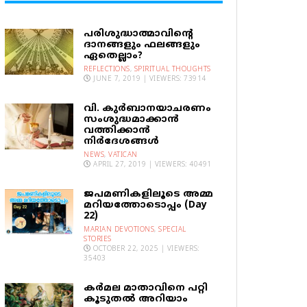
പരിശുദ്ധാത്മാവിന്റെ
ദാനങ്ങളും ഫലങ്ങളും
ഏതെല്ലാം?
REFLECTIONS
,
SPIRITUAL THOUGHTS
JUNE 7, 2019 | VIEWERS: 73914
വി. കുര്‍ബാനയാചരണം
സംശുദ്ധമാക്കാന്‍
വത്തിക്കാന്‍
നിര്‍ദേശങ്ങള്‍
NEWS
,
VATICAN
APRIL 27, 2019 | VIEWERS: 40491
ജപമണികളിലൂടെ അമ്മ
മറിയത്തോടൊപ്പം (Day
22)
MARIAN DEVOTIONS
,
SPECIAL
STORIES
OCTOBER 22, 2025 | VIEWERS:
35403
കര്‍മല മാതാവിനെ പറ്റി
കൂടുതല്‍ അറിയാം