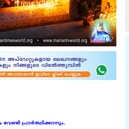
േണ്ടി പ്രാർത്ഥിക്കാനും,