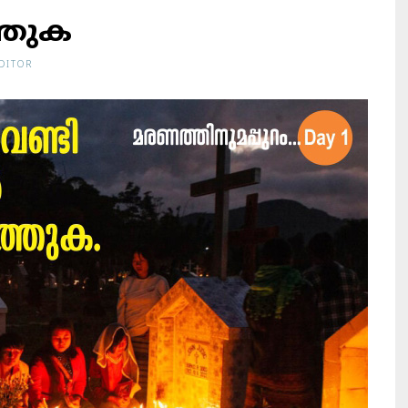
്തുക
DITOR