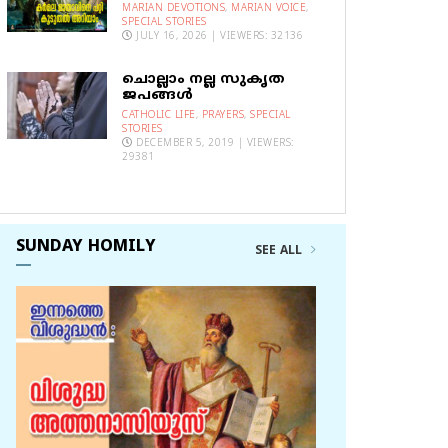
MARIAN DEVOTIONS
,
MARIAN VOICE
,
SPECIAL STORIES
JULY 16, 2026 | VIEWERS: 32136
ചൊല്ലാം നല്ല സുകൃത
ജപങ്ങൾ
CATHOLIC LIFE
,
PRAYERS
,
SPECIAL
STORIES
DECEMBER 5, 2019 | VIEWERS:
29381
SUNDAY HOMILY
SEE ALL