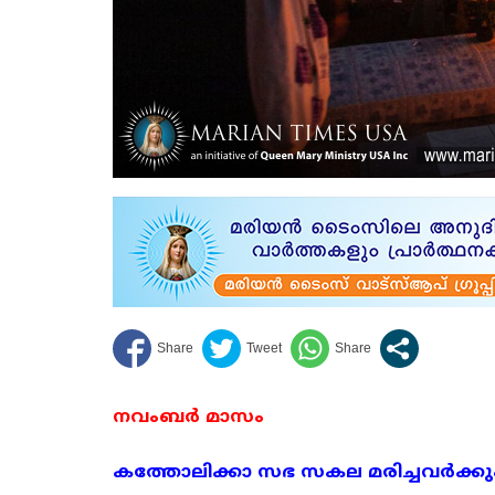
നവംബർ മാസം
കത്തോലിക്കാ സഭ സകല മരിച്ചവർക്കും വ