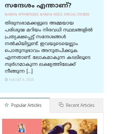
സന്ദേശം എന്താണ്?
MARIAN APPARITIONS
,
MARIAN VOICE
,
SPECIAL STORIES
തിരുസഭാമക്കളുടെ അമ്മയായ
പരിശുദ്ധ മറിയം നിരവധി സ്ഥലങ്ങളിൽ
പ്രത്യക്ഷപ്പെട്ട് സന്ദേശങ്ങൾ
നൽകിയിട്ടുണ്ട്. ഇവയുടെയെല്ലാം
പൊതുസ്വഭാവം അനുതപിക്കുക
എന്നതാണ്. ലോകമാകുന്ന കടലിലൂടെ
സ്വർഗമാകുന്ന ലക്ഷ്യത്തിലേക്ക്
നീങ്ങുന്ന […]
AUGUST 6, 2026
Popular Articles
Recent Articles