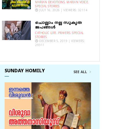
MARIAN DEVOTIONS
,
MARIAN VOICE
,
SPECIAL STORIES
JULY 16, 2026 | VIEWERS: 32114
ചൊല്ലാം നല്ല സുകൃത
ജപങ്ങൾ
CATHOLIC LIFE
,
PRAYERS
,
SPECIAL
STORIES
DECEMBER 5, 2019 | VIEWERS:
29311
SUNDAY HOMILY
SEE ALL