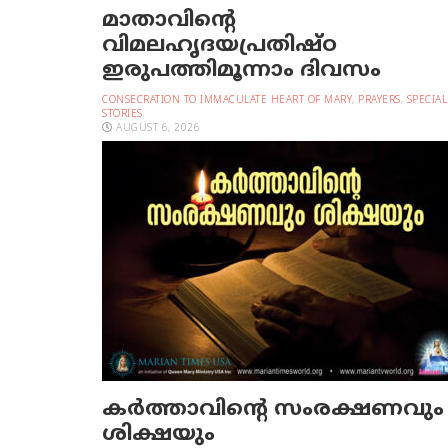
മാതാവിന്റെ
വിമലഹൃദയപ്രതിഷ്ഠ
ഇരുപത്തിമൂന്നാം ദിവസം
CONSECRATION TO IMMACULATE HEART OF MARY
,
PRAYERS
,
SPECIAL
STORIES
AUGUST 6, 2026
കർത്താവിന്റെ സംരക്ഷണവും
ശിക്ഷയും