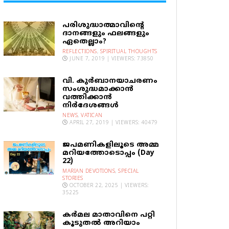
പരിശുദ്ധാത്മാവിന്റെ
ദാനങ്ങളും ഫലങ്ങളും
ഏതെല്ലാം?
REFLECTIONS
,
SPIRITUAL THOUGHTS
JUNE 7, 2019 | VIEWERS: 73850
വി. കുര്‍ബാനയാചരണം
സംശുദ്ധമാക്കാന്‍
വത്തിക്കാന്‍
നിര്‍ദേശങ്ങള്‍
NEWS
,
VATICAN
APRIL 27, 2019 | VIEWERS: 40479
ജപമണികളിലൂടെ അമ്മ
മറിയത്തോടൊപ്പം (Day
22)
MARIAN DEVOTIONS
,
SPECIAL
STORIES
OCTOBER 22, 2025 | VIEWERS:
35225
കര്‍മല മാതാവിനെ പറ്റി
കൂടുതല്‍ അറിയാം