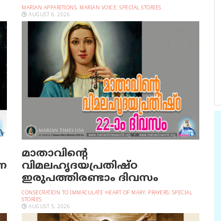
MARIAN APPARITIONS
,
MARIAN VOICE
,
SPECIAL STORIES
AUGUST 6, 2026
മാതാവിന്റെ
രണ
വിമലഹൃദയപ്രതിഷ്ഠ
ഇരുപത്തിരണ്ടാം ദിവസം
CONSECRATION TO IMMACULATE HEART OF MARY
,
PRAYERS
,
SPECIAL
STORIES
AUGUST 5, 2026