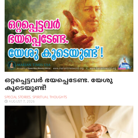
ഒറ്റപ്പെട്ടവര്‍ ഭയപ്പെടേണ്ട. യേശു
കൂടെയുണ്ട്!
SPECIAL STORIES
,
SPIRITUAL THOUGHTS
AUGUST 7, 2026