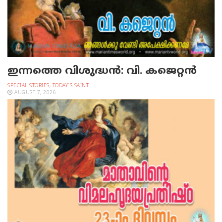
ഇന്നത്തെ വിശുദ്ധന്‍: വി. കജെറ്റന്‍
SPECIAL STORIES
,
TODAY'S SAINT
AUGUST 7, 2026