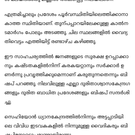
എ​ത്ര​മി​ച്ചാ​ലും പ്ര​ദേ​ശം പൂ​ർ​വ​സ്ഥി​തി​യി​ലെ​ത്തി​ക്കാ​നാ​
കാ​ത്ത സ്ഥി​തി​യാ​ണ്. തു​ന്പ​പ്പാ​റ​യി​ലേ​ക്കു​ള്ള കാ​ൽ​ന​
ട​മാ​ർ​ഗം പോ​ലും അ​ട​ഞ്ഞു. ചി​ല സ്ഥ​ല​ങ്ങ​ളി​ൽ വൈ​ദ്യ​
തി​വെ​ട്ടം എ​ത്തി​യി​ട്ട് ര​ണ്ടാ​ഴ്ച ക​ഴി​ഞ്ഞു.
ഈ ​സാ​ഹ​ച​ര്യ​ത്തി​ൽ ജ​ന​ങ്ങ​ളു​ടെ സു​ര​ക്ഷ ഉ​റ​പ്പാ​ക്കാ​
നും ക​ഷ്ട​ത​ക​ളി​ൽ​നി​ന്ന് ക​ര​ക​യ​റ്റാ​നും സ​ർ​ക്കാ​ർ ഉ​
ണ​ർ​ന്നു പ്ര​വൃ​ത്തി​ക്കു​മെ​ന്നാ​ണ് ക​രു​തു​ന്ന​തെ​ന്നും ബി​
ഷ​പ് പ​റ​ഞ്ഞു. നി​ല​വി​ലു​ള്ള എ​ല്ലാ ദു​രി​താ​ശ്വാ​സ​കേ​ന്ദ്ര​ഗ​
ങ്ങ​ളും ദു​രി​ത ബാ​ധി​ത പ്ര​ദേ​ശ​ങ്ങ​ളും ബി​ഷ​പ് സ​ന്ദ​ർ​ശി​
ച്ചു.
സെ​ഹി​യോ​ൻ ധ്യാ​ന​കേ​ന്ദ്ര​ത്തി​ൽ​നി​ന്നും അ​ട്ട​പ്പാ​ടി​യി​
ലെ വി​വി​ധ ഇ​ട​വ​ക​ക​ളി​ൽ നി​ന്നു​മു​ള്ള വൈ​ദി​ക​രും ബി​