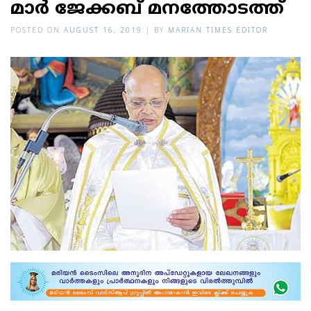
മാ​ർ ജേ​ക്ക​ബ് മ​ന​ത്തോ​ട​ത്ത്
POSTED ON
AUGUST 16, 2019
|
BY
MARIAN TIMES EDITOR