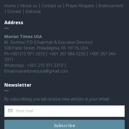
Home
|
About us
|
Contact us
|
Prayer Request
|
Endorsement
|
Donate
|
Editorial
Address
Marian Times USA
Br. Dominic P.D (Chairman & Executive Director)
506 Parlin Street, Philadelphia, PA 19116, USA
Ph:+001215 971 3319 | +001 267 684-0230 | +001 267 244-
3371
WhatsApp : +001 215 971 3319 |
Email:mariantimesusa@gmail.com
Newsletter
By subscribing you will receive new articles in your email.
Subscribe