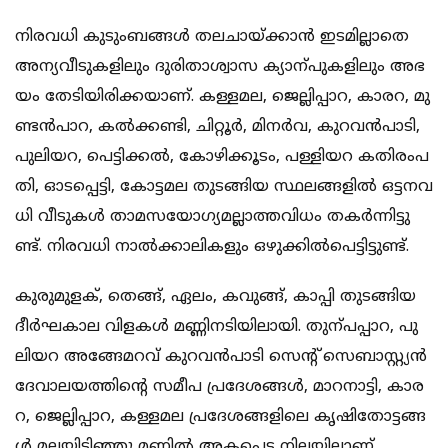
നി​ര​വ​ധി കു​ടും​ബ​ങ്ങ​ൾ ത​ല​ചാ​യ്ക്കാ​ൻ ഇ​ട​മി​ല്ലാ​തെ
അ​ന്യ​വീ​ടു​ക​ളി​ലും ദു​രി​താ​ശ്വാ​സ ക്യാ​ന്പു​ക​ളി​ലും അ​ഭ​
യം തേ​ടി​യി​രി​ക്ക​യാ​ണ്. ക​ള്ള​മ​ല, ജെ​ല്ലി​പ്പാ​റ, കാ​ര​റ, മു​
ണ്ട​ൻ​പാ​റ, ക​ൽ​ക്ക​ണ്ടി, ചി​റ്റൂ​ർ, മി​ന​ർ​വ, കു​റ​വ​ൻ​പാ​ടി,
പു​ലി​യ​റ, പെ​ട്ടി​ക്ക​ൽ, കോ​ഴി​ക്കൂ​ടം, പ​ള്ളി​യ​റ ക​തി​രം​പ​
തി, ഓ​ട​പ്പെ​ട്ടി, കോ​ട്ട​മ​ല തു​ട​ങ്ങി​യ സ്ഥ​ല​ങ്ങ​ളി​ൽ ഒ​ട്ട​ന​വ​
ധി വീ​ടു​ക​ൾ താ​മ​സ​യോ​ഗ്യ​മ​ല്ലാ​ത്ത​വി​ധം ത​ക​ർ​ന്നി​ട്ടു​
ണ്ട്. നി​ര​വ​ധി നാ​ൽ​ക്കാ​ലി​ക​ളും ഒ​ഴു​ക്കി​ൽ​പെ​ട്ടി​ട്ടു​ണ്ട്.
കു​രു​മു​ള​ക്, തെ​ങ്ങ്, ഏ​ലം, ക​വു​ങ്ങ്, കാ​പ്പി തു​ട​ങ്ങി​യ
ദീ​ർ​ഘ​കാ​ല വി​ള​ക​ൾ മ​ണ്ണി​ന​ടി​യി​ലാ​യി. തു​ന്പ​പ്പാ​റ, പു​
ലി​യ​റ അ​ങ്ങേ​മ​റ​വ് കു​റ​വ​ൻ​പാ​ടി സെ​ന്‍റ് സെ​ബാ​സ്റ്റ്യ​ൻ
ദേ​വാ​ല​യ​ത്തി​ന്‍റെ സ​മീ​പ പ്ര​ദേ​ശ​ങ്ങ​ൾ, മാ​റ​നാ​ട്ടി, കാ​ര​
റ, ജെ​ല്ലി​പ്പാ​റ, ക​ള്ള​മ​ല പ്ര​ദേ​ശ​ങ്ങ​ളി​ലെ കൃ​ഷി​തോ​ട്ട​ങ്ങ​
ൾ മ​ല​യി​ടി​ഞ്ഞു മ​ണ്ണി​ൽ അ​ക​പ്പെ​ട്ട നി​ല​യി​ലാ​ണ്.