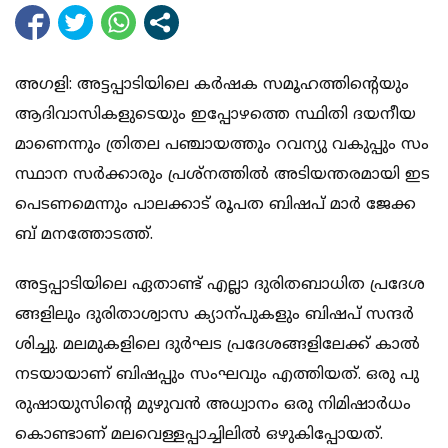
അ​ഗ​ളി: അ​ട്ട​പ്പാ​ടി​യി​ലെ ക​ർ​ഷ​ക സ​മൂ​ഹ​ത്തി​ന്‍റെ​യും
ആ​ദി​വാ​സി​ക​ളു​ടെ​യും ഇ​പ്പോ​ഴ​ത്തെ സ്ഥി​തി ദ​യ​നീ​യ​
മാ​ണെ​ന്നും ത്രി​ത​ല പ​ഞ്ചാ​യ​ത്തും റ​വ​ന്യു വ​കു​പ്പും സം​
സ്ഥാ​ന സ​ർ​ക്കാ​രും പ്ര​ശ്ന​ത്തി​ൽ അ​ടി​യ​ന്ത​ര​മാ​യി ഇ​ട​
പെ​ട​ണ​മെ​ന്നും പാ​ല​ക്കാ​ട് രൂ​പ​ത ബി​ഷ​പ് മാ​ർ ജേ​ക്ക​
ബ് മ​ന​ത്തോ​ട​ത്ത്.
അ​ട്ട​പ്പാ​ടി​യി​ലെ ഏ​താ​ണ്ട് എ​ല്ലാ ദു​രി​ത​ബാ​ധി​ത പ്ര​ദേ​ശ​
ങ്ങ​ളി​ലും ദു​രി​താ​ശ്വാ​സ ക്യാ​ന്പു​ക​ളും ബി​ഷ​പ് സ​ന്ദ​ർ​
ശി​ച്ചു. മ​ല​മു​ക​ളി​ലെ ദു​ർ​ഘ​ട പ്ര​ദേ​ശ​ങ്ങ​ളി​ലേ​ക്ക് കാ​ൽ​
ന​ട​യാ​യാ​ണ് ബി​ഷ​പ്പും സം​ഘ​വും എ​ത്തി​യ​ത്. ഒ​രു പു​
രു​ഷാ​യു​സി​ന്‍റെ മു​ഴു​വ​ൻ അ​ധ്വാ​നം ഒ​രു നി​മി​ഷാ​ർ​ധം​
കൊ​ണ്ടാ​ണ് മ​ല​വെ​ള്ള​പ്പാ​ച്ചി​ലി​ൽ ഒ​ഴു​കി​പ്പോ​യ​ത്.