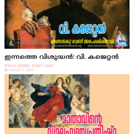
ഇന്നത്തെ വിശുദ്ധന്‍: വി. കജെറ്റന്‍
SPECIAL STORIES
,
TODAY'S SAINT
AUGUST 7, 2026