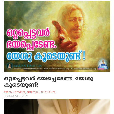
ഒറ്റപ്പെട്ടവര്‍ ഭയപ്പെടേണ്ട. യേശു
കൂടെയുണ്ട്!
SPECIAL STORIES
,
SPIRITUAL THOUGHTS
AUGUST 7, 2026