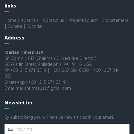
links
Home
|
About us
|
Contact us
|
Prayer Request
|
Endorsement
|
Donate
|
Editorial
Address
Marian Times USA
Br. Dominic P.D (Chairman & Executive Director)
506 Parlin Street, Philadelphia, PA 19116, USA
Ph:+001215 971 3319 | +001 267 684-0230 | +001 267 244-
3371
WhatsApp : +001 215 971 3319 |
Email:mariantimesusa@gmail.com
Newsletter
By subscribing you will receive new articles in your email.