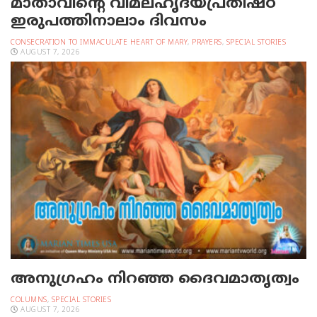
മാതാവിന്റെ വിമലഹൃദയപ്രതിഷ്ഠ
ഇരുപത്തിനാലാം ദിവസം
CONSECRATION TO IMMACULATE HEART OF MARY
,
PRAYERS
,
SPECIAL STORIES
AUGUST 7, 2026
അനുഗ്രഹം നിറഞ്ഞ ദൈവമാതൃത്വം
COLUMNS
,
SPECIAL STORIES
AUGUST 7, 2026