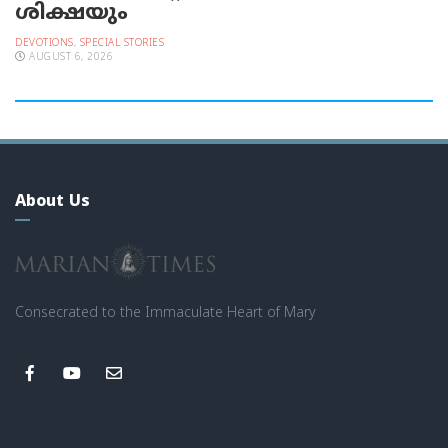
ശിക്ഷയും
DEVOTIONS
,
SPECIAL STORIES
AUGUST 6, 2026
About Us
Consecrated to the Immaculate Heart of Mary