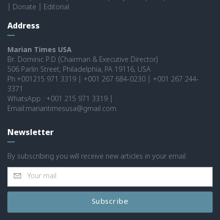
|
Donate
|
Editorial
Address
Marian Times USA
Br. Dominic P.D (Chairman & Executive Director)
506 Parlin Street, Philadelphia, PA 19116, USA
Ph:+001215 971 3319 | +001 267 684-0230 | +001 267 244-
3371
WhatsApp : +001 215 971 3319 |
Email:mariantimesusa@gmail.com
Newsletter
By subscribing you will receive new articles in your email.
Subscribe