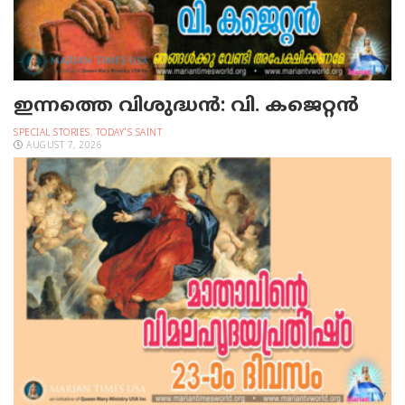
ഇന്നത്തെ വിശുദ്ധന്‍: വി. കജെറ്റന്‍
SPECIAL STORIES
,
TODAY'S SAINT
AUGUST 7, 2026