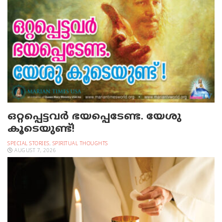
ഒറ്റപ്പെട്ടവര്‍ ഭയപ്പെടേണ്ട. യേശു
കൂടെയുണ്ട്!
SPECIAL STORIES
,
SPIRITUAL THOUGHTS
AUGUST 7, 2026