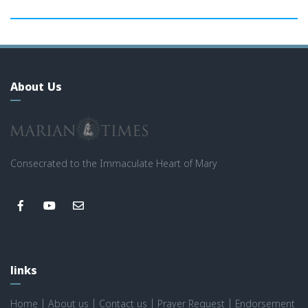
About Us
Consecrated to the Immaculate Heart of Mary
links
Home
|
About us
|
Contact us
|
Prayer Request
|
Endorsement