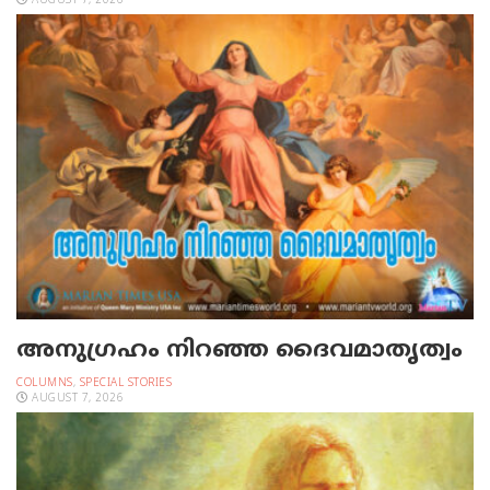
AUGUST 7, 2026
അനുഗ്രഹം നിറഞ്ഞ ദൈവമാതൃത്വം
COLUMNS
,
SPECIAL STORIES
AUGUST 7, 2026