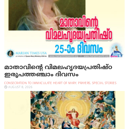
മാതാവിന്റെ വിമലഹൃദയപ്രതിഷ്ഠ
ഇരുപത്തഞ്ചാം ദിവസം
CONSECRATION TO IMMACULATE HEART OF MARY
,
PRAYERS
,
SPECIAL STORIES
AUGUST 8, 2026