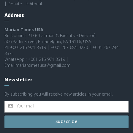
|
Donate
|
Editorial
Address
Marian Times USA
Br. Dominic P.D (Chairman & Executive Director)
506 Parlin Street, Philadelphia, PA 19116, USA
Ph:+001215 971 3319 | +001 267 684-0230 | +001 267 244-
3371
WhatsApp : +001 215 971 3319 |
Email:mariantimesusa@gmail.com
Newsletter
By subscribing you will receive new articles in your email.
Subscribe