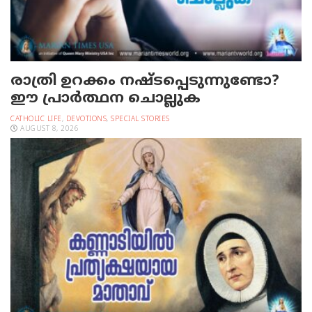
രാത്രി ഉറക്കം നഷ്ടപ്പെടുന്നുണ്ടോ?
ഈ പ്രാര്‍ത്ഥന ചൊല്ലുക
CATHOLIC LIFE
,
DEVOTIONS
,
SPECIAL STORIES
AUGUST 8, 2026