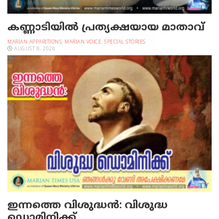
കണ്ണാടിയില്‍ പ്രത്യക്ഷയായ മാതാവ്
MARIAN APPARITIONS
,
MARIAN VOICE
,
SPECIAL STORIES
AUGUST 8, 2026
ഇന്നത്തെ വിശുദ്ധന്‍: വിശുദ്ധ
ഡൊമിനിക്ക്