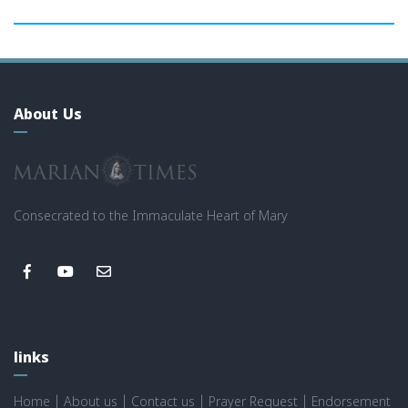
About Us
Consecrated to the Immaculate Heart of Mary
links
Home
|
About us
|
Contact us
|
Prayer Request
|
Endorsement