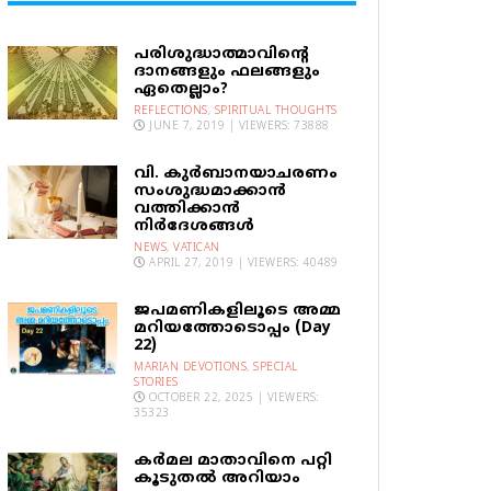
പരിശുദ്ധാത്മാവിന്റെ
ദാനങ്ങളും ഫലങ്ങളും
ഏതെല്ലാം?
REFLECTIONS
,
SPIRITUAL THOUGHTS
JUNE 7, 2019 | VIEWERS: 73888
വി. കുര്‍ബാനയാചരണം
സംശുദ്ധമാക്കാന്‍
വത്തിക്കാന്‍
നിര്‍ദേശങ്ങള്‍
NEWS
,
VATICAN
APRIL 27, 2019 | VIEWERS: 40489
ജപമണികളിലൂടെ അമ്മ
മറിയത്തോടൊപ്പം (Day
22)
MARIAN DEVOTIONS
,
SPECIAL
STORIES
OCTOBER 22, 2025 | VIEWERS:
35323
കര്‍മല മാതാവിനെ പറ്റി
കൂടുതല്‍ അറിയാം