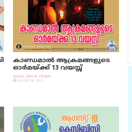
ി
കാണ്ഡമാല്‍ ആക്രമങ്ങളുടെ
ഓര്‍മയ്ക്ക് 13 വയസ്സ്‌
INDIAN
,
SPECIAL STORIES
AUGUST 26, 2021