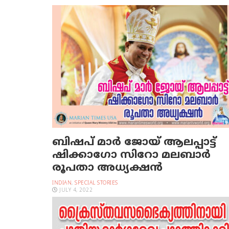
ബിഷപ് മാർ ജോയ് ആലപ്പാട്ട്
ഷിക്കാഗോ സിറോ മലബാർ
രൂപതാ അധ്യക്ഷൻ
INDIAN
,
SPECIAL STORIES
JULY 4, 2022