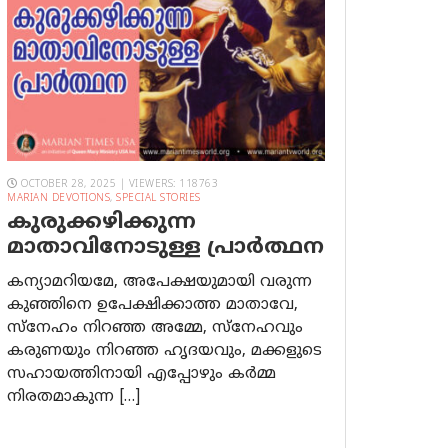
OCTOBER 28, 2025 | VIEWERS: 118763
MARIAN DEVOTIONS
,
SPECIAL STORIES
കുരുക്കഴിക്കുന്ന
മാതാവിനോടുള്ള പ്രാര്‍ത്ഥന
കന്യാമറിയമേ, അപേക്ഷയുമായി വരുന്ന
കുഞ്ഞിനെ ഉപേക്ഷിക്കാത്ത മാതാവേ,
സ്നേഹം നിറഞ്ഞ അമ്മേ, സ്നേഹവും
കരുണയും നിറഞ്ഞ ഹൃദയവും, മക്കളുടെ
സഹായത്തിനായി എപ്പോഴും കർമ്മ
നിരതമാകുന്ന […]