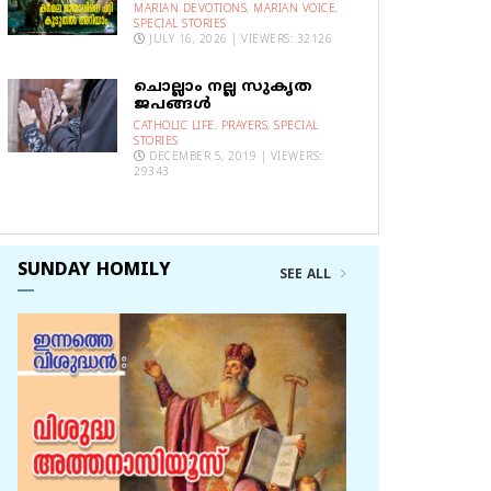
MARIAN DEVOTIONS
,
MARIAN VOICE
,
SPECIAL STORIES
JULY 16, 2026 | VIEWERS: 32126
ചൊല്ലാം നല്ല സുകൃത
ജപങ്ങൾ
CATHOLIC LIFE
,
PRAYERS
,
SPECIAL
STORIES
DECEMBER 5, 2019 | VIEWERS:
29343
SUNDAY HOMILY
SEE ALL