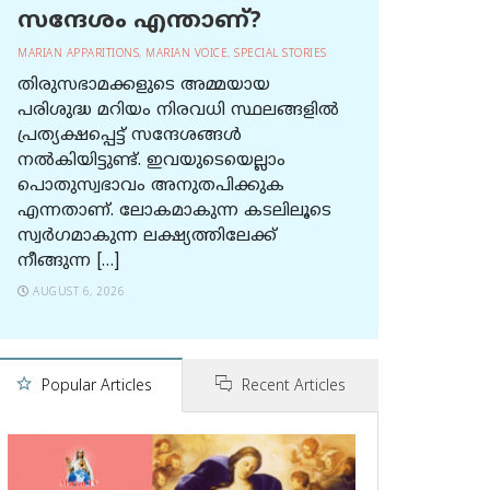
സന്ദേശം എന്താണ്?
MARIAN APPARITIONS
,
MARIAN VOICE
,
SPECIAL STORIES
തിരുസഭാമക്കളുടെ അമ്മയായ
പരിശുദ്ധ മറിയം നിരവധി സ്ഥലങ്ങളിൽ
പ്രത്യക്ഷപ്പെട്ട് സന്ദേശങ്ങൾ
നൽകിയിട്ടുണ്ട്. ഇവയുടെയെല്ലാം
പൊതുസ്വഭാവം അനുതപിക്കുക
എന്നതാണ്. ലോകമാകുന്ന കടലിലൂടെ
സ്വർഗമാകുന്ന ലക്ഷ്യത്തിലേക്ക്
നീങ്ങുന്ന […]
AUGUST 6, 2026
Popular Articles
Recent Articles