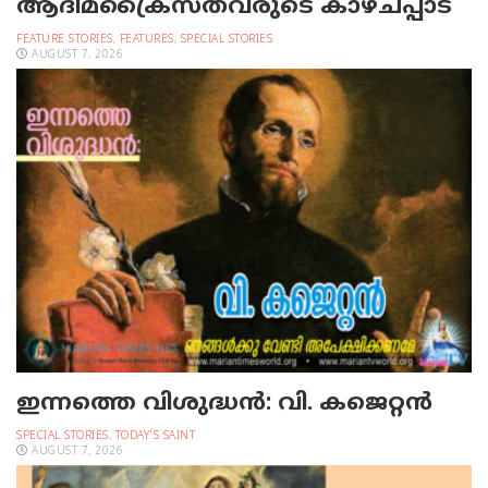
ആദിമക്രൈസ്തവരുടെ കാഴ്ചപ്പാട്
FEATURE STORIES
,
FEATURES
,
SPECIAL STORIES
AUGUST 7, 2026
ഇന്നത്തെ വിശുദ്ധന്‍: വി. കജെറ്റന്‍
SPECIAL STORIES
,
TODAY'S SAINT
AUGUST 7, 2026