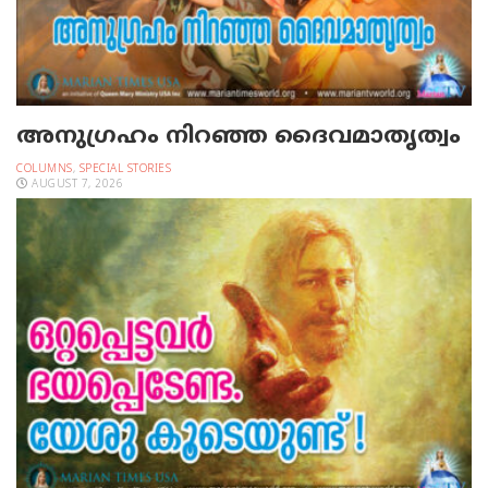
അനുഗ്രഹം നിറഞ്ഞ ദൈവമാതൃത്വം
COLUMNS
,
SPECIAL STORIES
AUGUST 7, 2026