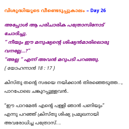
വിശുദ്ധിയുടെ വീണ്ടെടുപ്പുകാലം
– Day 26
അപ്പോൾ ആ പരിചാരിക പത്രോസിനോട്
ചോദിച്ചു.
” നീയും ഈ മനുഷ്യൻ്റെ ശിഷ്യൻമാരിലൊരു
വനല്ലേ…?”
“അല്ല ” എന്ന് അവൻ മറുപടി പറഞ്ഞു.
( യോഹന്നാൻ 18 : 17 )
കിസ്തു തൻ്റെ സഭയെ നയിക്കാൻ തിരഞ്ഞെടുത്ത…,
പാറപോലെ ചങ്കുറപ്പുള്ളവൻ..
“ഈ പാറമേൽ എൻ്റെ പള്ളി ഞാൻ പണിയും”
എന്നു പറഞ്ഞ് ക്രിസ്തു ശിഷ്യ പ്രമുഖനായി
അവരോധിച്ച പത്രോസ്….