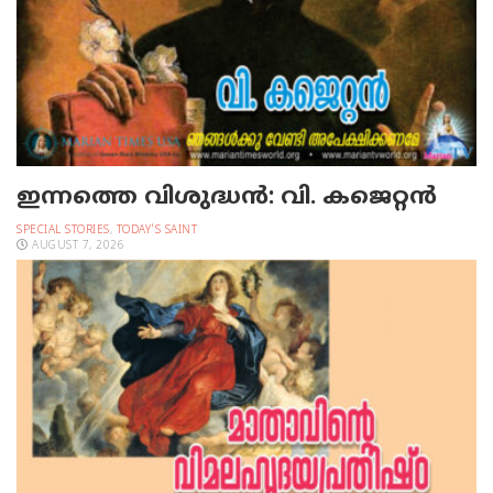
ഇന്നത്തെ വിശുദ്ധന്‍: വി. കജെറ്റന്‍
SPECIAL STORIES
,
TODAY'S SAINT
AUGUST 7, 2026