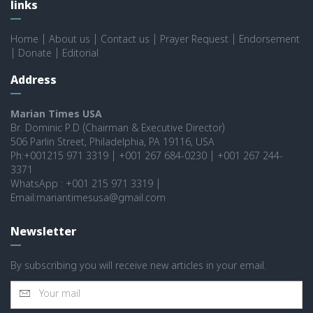
links
Home
|
About us
|
Contact us
|
Prayer Request
|
Endorsement
|
Donate
|
Editorial
Address
Marian Times USA
Br. Dominic P.D (Chairman & Executive Director)
506 Parlin Street, Philadelphia, PA 19116, USA
Ph:+001215 971 3319 | +001 267 684-0230 | +001 267 244-
3371
WhatsApp : +001 215 971 3319 |
Email:mariantimesusa@gmail.com
Newsletter
By subscribing you will receive new articles in your email.