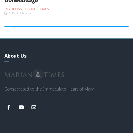
ശിക്ഷയും
DEVOTIONS
,
SPECIAL STORIES
AUGUST 6, 2026
About Us
Consecrated to the Immaculate Heart of Mary