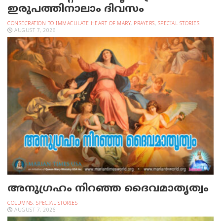
ഇരുപത്തിനാലാം ദിവസം
CONSECRATION TO IMMACULATE HEART OF MARY
,
PRAYERS
,
SPECIAL STORIES
AUGUST 7, 2026
അനുഗ്രഹം നിറഞ്ഞ ദൈവമാതൃത്വം
COLUMNS
,
SPECIAL STORIES
AUGUST 7, 2026