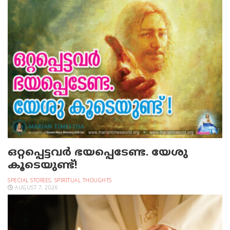
ഒറ്റപ്പെട്ടവര്‍ ഭയപ്പെടേണ്ട. യേശു
കൂടെയുണ്ട്!
SPECIAL STORIES
,
SPIRITUAL THOUGHTS
AUGUST 7, 2026