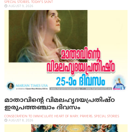
SPECIAL STORIES
,
TODAY'S SAINT
AUGUST 9, 2026
മാതാവിന്റെ വിമലഹൃദയപ്രതിഷ്ഠ
ഇരുപത്തഞ്ചാം ദിവസം
CONSECRATION TO IMMACULATE HEART OF MARY
,
PRAYERS
,
SPECIAL STORIES
AUGUST 8, 2026