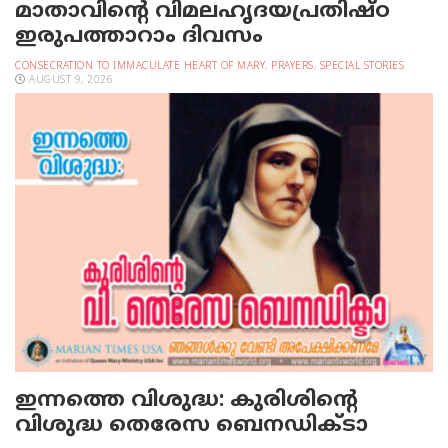
മാതാവിന്റെ വിമലഹൃദയപ്രതിഷ്ഠ
ഇരുപത്താറാം ദിവസം
CONSECRATION TO IMMACULATE HEART OF MARY
,
PRAYERS
,
SPECIAL STORIES
AUGUST 9, 2026
ഇന്നത്തെ വിശുദ്ധ: കുരിശിന്റെ
വിശുദ്ധ തെരേസ ബെനഡിക്ടാ