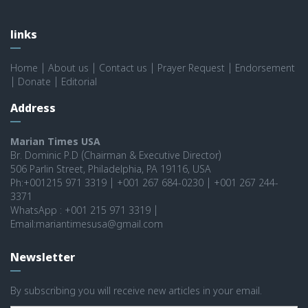
links
Home
|
About us
|
Contact us
|
Prayer Request
|
Endorsement
|
Donate
|
Editorial
Address
Marian Times USA
Br. Dominic P.D (Chairman & Executive Director)
506 Parlin Street, Philadelphia, PA 19116, USA
Ph:+001215 971 3319 | +001 267 684-0230 | +001 267 244-
3371
WhatsApp : +001 215 971 3319 |
Email:mariantimesusa@gmail.com
Newsletter
By subscribing you will receive new articles in your email.