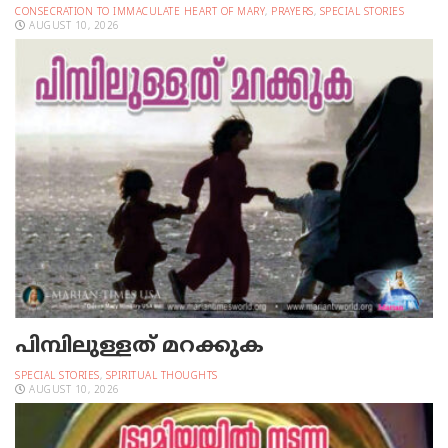
CONSECRATION TO IMMACULATE HEART OF MARY
,
PRAYERS
,
SPECIAL STORIES
AUGUST 10, 2026
പിമ്പിലുള്ളത് മറക്കുക
SPECIAL STORIES
,
SPIRITUAL THOUGHTS
AUGUST 10, 2026