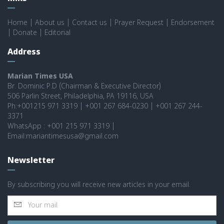
Home
|
About us
|
Contact us
|
Prayer Request
|
Endorsement
|
Donate
|
Editorial
Address
Marian Times USA
Br. Dominic P.D (Chairman & Executive Director)
506 Parlin Street, Philadelphia, PA 19116, USA
Ph:+001215 971 3319 | +001 267 684-0230 | +001 267 244-
3371
WhatsApp : +001 215 971 3319 |
Email:mariantimesusa@gmail.com
Newsletter
By subscribing you will receive new articles in your email.