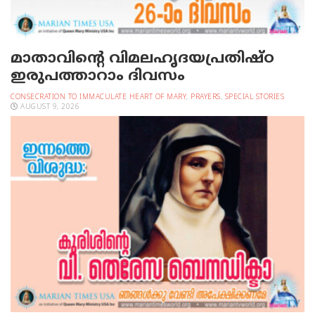
മാതാവിന്റെ വിമലഹൃദയപ്രതിഷ്ഠ
ഇരുപത്താറാം ദിവസം
CONSECRATION TO IMMACULATE HEART OF MARY
,
PRAYERS
,
SPECIAL STORIES
AUGUST 9, 2026