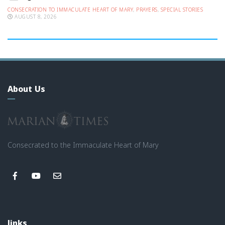
CONSECRATION TO IMMACULATE HEART OF MARY
,
PRAYERS
,
SPECIAL STORIES
AUGUST 8, 2026
About Us
Consecrated to the Immaculate Heart of Mary
links