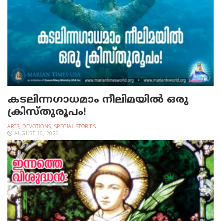
കടലിന്നഗാധമാം നീലിമയില്‍ ഒരു
ക്രിസ്തുരൂപം!
ARTS
,
DEVOTIONS
,
SPECIAL STORIES
AUGUST 10, 2026