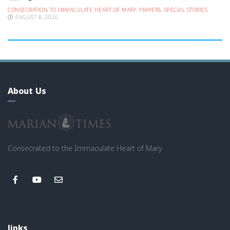
CONSECRATION TO IMMACULATE HEART OF MARY
,
PRAYERS
,
SPECIAL STORIES
AUGUST 8, 2026
About Us
Consecrated to the Immaculate Heart of Mary
links