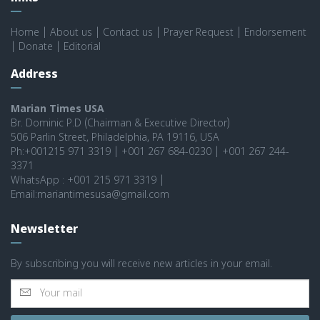
Home
|
About us
|
Contact us
|
Prayer Request
|
Endorsement
|
Donate
|
Editorial
Address
Marian Times USA
Br. Dominic P.D (Chairman & Executive Director)
506 Parlin Street, Philadelphia, PA 19116, USA
Ph:+001215 971 3319 | +001 267 684-0230 | +001 267 244-
3371
WhatsApp : +001 215 971 3319 |
Email:mariantimesusa@gmail.com
Newsletter
By subscribing you will receive new articles in your email.