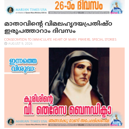
മാതാവിന്റെ വിമലഹൃദയപ്രതിഷ്ഠ
ഇരുപത്താറാം ദിവസം
CONSECRATION TO IMMACULATE HEART OF MARY
,
PRAYERS
,
SPECIAL STORIES
AUGUST 9, 2026