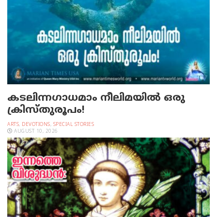
കടലിന്നഗാധമാം നീലിമയില്‍ ഒരു
ക്രിസ്തുരൂപം!
ARTS
,
DEVOTIONS
,
SPECIAL STORIES
AUGUST 10, 2026