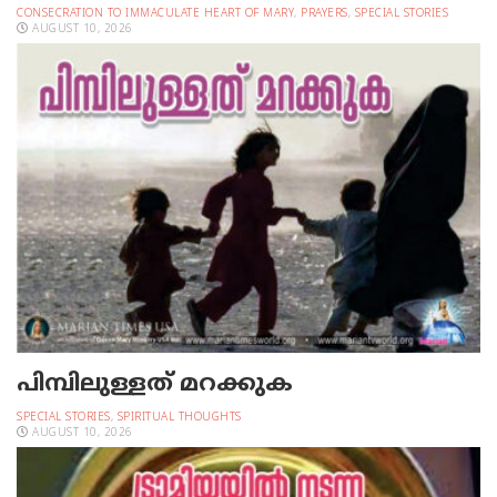
CONSECRATION TO IMMACULATE HEART OF MARY
,
PRAYERS
,
SPECIAL STORIES
AUGUST 10, 2026
പിമ്പിലുള്ളത് മറക്കുക
SPECIAL STORIES
,
SPIRITUAL THOUGHTS
AUGUST 10, 2026