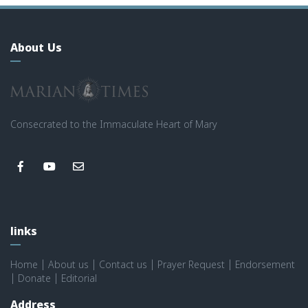
About Us
Consecrated to the Immaculate Heart of Mary
links
Home
|
About us
|
Contact us
|
Prayer Request
|
Endorsement
|
Donate
|
Editorial
Address