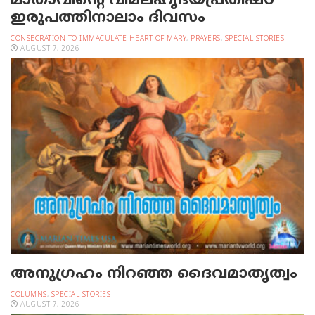
മാതാവിന്റെ വിമലഹൃദയപ്രതിഷ്ഠ
ഇരുപത്തിനാലാം ദിവസം
CONSECRATION TO IMMACULATE HEART OF MARY
,
PRAYERS
,
SPECIAL STORIES
AUGUST 7, 2026
അനുഗ്രഹം നിറഞ്ഞ ദൈവമാതൃത്വം
COLUMNS
,
SPECIAL STORIES
AUGUST 7, 2026