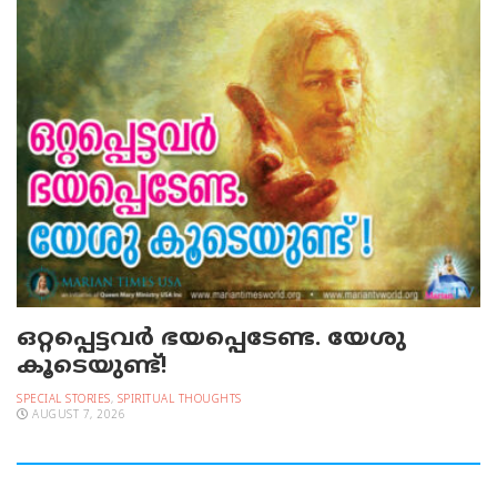
ഒറ്റപ്പെട്ടവര്‍ ഭയപ്പെടേണ്ട. യേശു
കൂടെയുണ്ട്!
SPECIAL STORIES
,
SPIRITUAL THOUGHTS
AUGUST 7, 2026