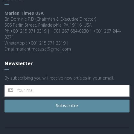
Marian Times USA
Br. Dominic P.D (Chairman & Executive Director)
506 Parlin Street, Philadelphia, PA 19116, USA
Ph:+001215 971 3319 | +001 267 684-0230 | +001 267 244-
3371
WhatsApp : +001 215 971 3319 |
Email:mariantimesusa@gmail.com
Newsletter
By subscribing you will receive new articles in your email.
Subscribe