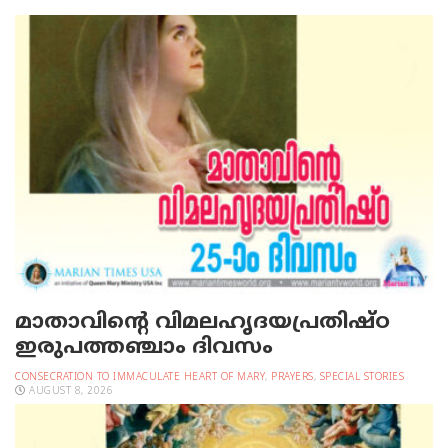
മാതാവിന്റെ വിമലഹൃദയപ്രതിഷ്ഠ
ഇരുപത്തഞ്ചാം ദിവസം
CONSECRATION TO IMMACULATE HEART OF MARY
,
PRAYERS
,
SPECIAL STORIES
AUGUST 8, 2026