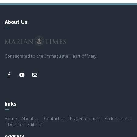
About Us
Consecrated to the Immaculate Heart of Mary
links
Home
|
About us
|
Contact us
|
Prayer Request
|
Endorsement
|
Donate
|
Editorial