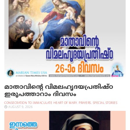
മാതാവിന്റെ വിമലഹൃദയപ്രതിഷ്ഠ
ഇരുപത്താറാം ദിവസം
CONSECRATION TO IMMACULATE HEART OF MARY
,
PRAYERS
,
SPECIAL STORIES
AUGUST 9, 2026