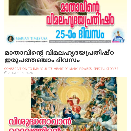
മാതാവിന്റെ വിമലഹൃദയപ്രതിഷ്ഠ
ഇരുപത്തഞ്ചാം ദിവസം
CONSECRATION TO IMMACULATE HEART OF MARY
,
PRAYERS
,
SPECIAL STORIES
AUGUST 8, 2026