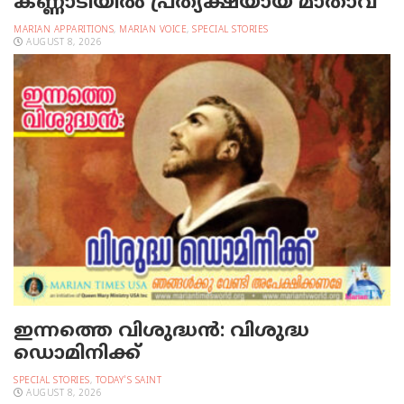
കണ്ണാടിയില്‍ പ്രത്യക്ഷയായ മാതാവ്
MARIAN APPARITIONS
,
MARIAN VOICE
,
SPECIAL STORIES
AUGUST 8, 2026
ഇന്നത്തെ വിശുദ്ധന്‍: വിശുദ്ധ
ഡൊമിനിക്ക്
SPECIAL STORIES
,
TODAY'S SAINT
AUGUST 8, 2026