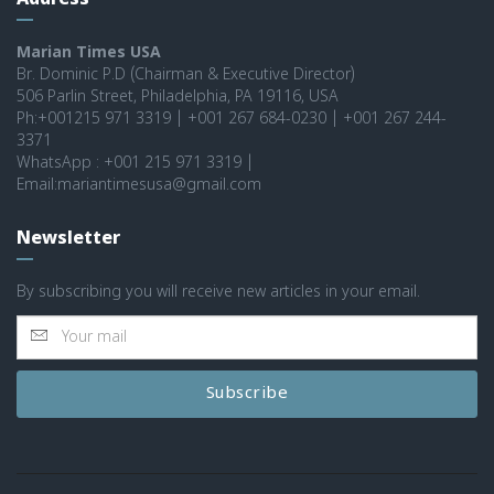
Address
Marian Times USA
Br. Dominic P.D (Chairman & Executive Director)
506 Parlin Street, Philadelphia, PA 19116, USA
Ph:+001215 971 3319 | +001 267 684-0230 | +001 267 244-
3371
WhatsApp : +001 215 971 3319 |
Email:mariantimesusa@gmail.com
Newsletter
By subscribing you will receive new articles in your email.
Subscribe