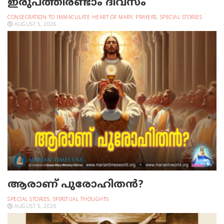
ഇരുപത്തിരണ്ടാം ദിവസം
CONSECRATION TO IMMACULATE HEART OF MARY
,
PRAYERS
,
SPECIAL STORIES
AUGUST 5, 2026
ആരാണ് പുരോഹിതൻ?
SPECIAL STORIES
,
SPIRITUAL THOUGHTS
AUGUST 5, 2026