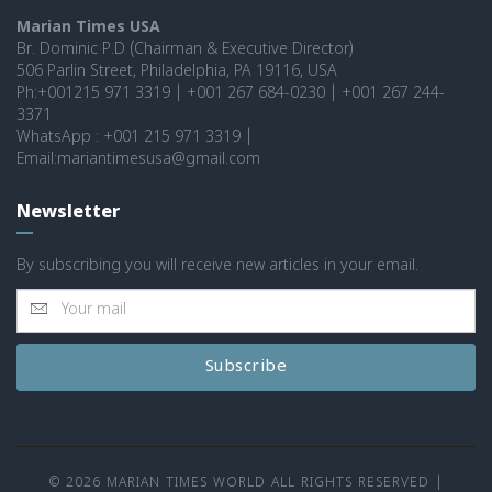
Marian Times USA
Br. Dominic P.D (Chairman & Executive Director)
506 Parlin Street, Philadelphia, PA 19116, USA
Ph:+001215 971 3319 | +001 267 684-0230 | +001 267 244-
3371
WhatsApp : +001 215 971 3319 |
Email:mariantimesusa@gmail.com
Newsletter
By subscribing you will receive new articles in your email.
Subscribe
© 2026 MARIAN TIMES WORLD ALL RIGHTS RESERVED
|