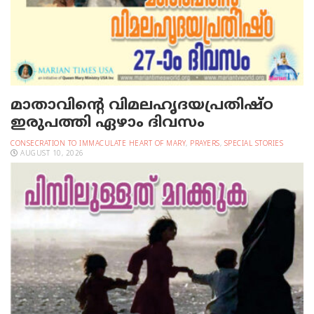
മാതാവിന്റെ വിമലഹൃദയപ്രതിഷ്ഠ
ഇരുപത്തി ഏഴാം ദിവസം
CONSECRATION TO IMMACULATE HEART OF MARY
,
PRAYERS
,
SPECIAL STORIES
AUGUST 10, 2026