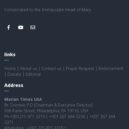
Consecrated to the Immaculate Heart of Mary
links
Home
|
About us
|
Contact us
|
Prayer Request
|
Endorsement
|
Donate
|
Editorial
Address
Marian Times USA
Br. Dominic P.D (Chairman & Executive Director)
506 Parlin Street, Philadelphia, PA 19116, USA
Ph:+001215 971 3319 | +001 267 684-0230 | +001 267 244-
3371
WhatsApp : +001 215 971 3319 |