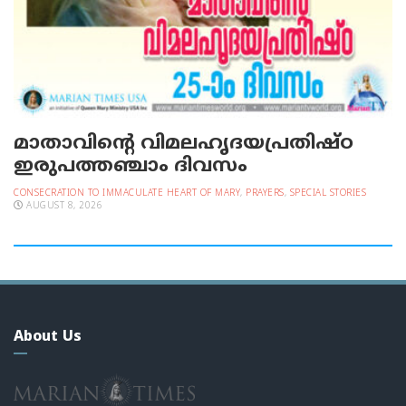
മാതാവിന്റെ വിമലഹൃദയപ്രതിഷ്ഠ
ഇരുപത്തഞ്ചാം ദിവസം
CONSECRATION TO IMMACULATE HEART OF MARY
,
PRAYERS
,
SPECIAL STORIES
AUGUST 8, 2026
About Us