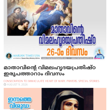
മാതാവിന്റെ വിമലഹൃദയപ്രതിഷ്ഠ
ഇരുപത്താറാം ദിവസം
CONSECRATION TO IMMACULATE HEART OF MARY
,
PRAYERS
,
SPECIAL STORIES
AUGUST 9, 2026