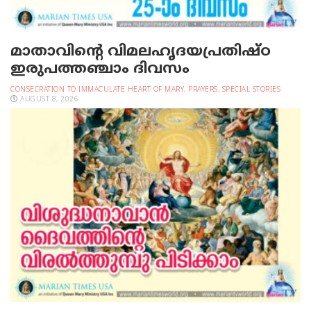
മാതാവിന്റെ വിമലഹൃദയപ്രതിഷ്ഠ
ഇരുപത്തഞ്ചാം ദിവസം
CONSECRATION TO IMMACULATE HEART OF MARY
,
PRAYERS
,
SPECIAL STORIES
AUGUST 8, 2026