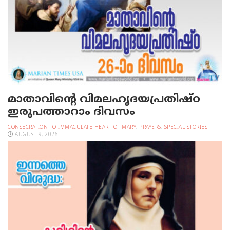
മാതാവിന്റെ വിമലഹൃദയപ്രതിഷ്ഠ
ഇരുപത്താറാം ദിവസം
CONSECRATION TO IMMACULATE HEART OF MARY
,
PRAYERS
,
SPECIAL STORIES
AUGUST 9, 2026