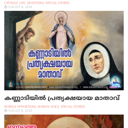
CATHOLIC LIFE
,
DEVOTIONS
,
SPECIAL STORIES
AUGUST 8, 2026
കണ്ണാടിയില്‍ പ്രത്യക്ഷയായ മാതാവ്
MARIAN APPARITIONS
,
MARIAN VOICE
,
SPECIAL STORIES
AUGUST 8, 2026