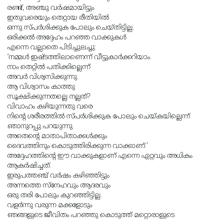
രണ്ട്, അഞ്ചു വർഷമായിട്ടും
ഇതുവരെയും തെറ്റായ രീതിയിൽ
ഒന്നു സ്പർശിക്കുക പോലും ചെയ്തിട്ടില്ല.
ഒരിക്കൽ അദ്ദേഹം പറഞ്ഞ വാക്കുകൾ
എന്നെ വല്ലാതെ പിടിച്ചുലച്ചു:
‘നമ്മൾ ഇഷ്ടത്തിലാണെന്ന് വീട്ടുകാർക്കറിയാം.
നാം തെറ്റിൽ പതിക്കില്ലെന്ന്
അവർ വിശ്വസിക്കുന്നു.
ആ വിശ്വാസം കാത്തു
സൂക്ഷിക്കുന്നതല്ലെ നല്ലത്?
വിവാഹം കഴിയുന്നതു വരെ
നിൻ്റെ ശരീരത്തിൽ സ്പർശിക്കുക പോലും ചെയ്കയില്ലെന്ന്
ഞാനുറപ്പു പറയുന്നു.
അതെൻ്റെ മാതാപിതാക്കൾക്കും
ദൈവത്തിനും കൊടുത്തിരിക്കുന്ന വാക്കാണ്.’
അദ്ദേഹത്തിൻ്റെ ഈ വാക്കുകളാണ് എന്നെ ഏറ്റവും അധികം
ആകർഷിച്ചത്.
ഇരുപത്തഞ്ച് വർഷം കഴിഞ്ഞിട്ടും
അന്നത്തെ സ്നേഹവും ആദരവും
ഒരു തരി പോലും കുറഞ്ഞിട്ടില്ല.
വളർന്നു വരുന്ന മക്കളോടും
ഞങ്ങളുടെ ജീവിതം പറഞ്ഞു കൊടുത്ത് മറ്റൊരാളുടെ