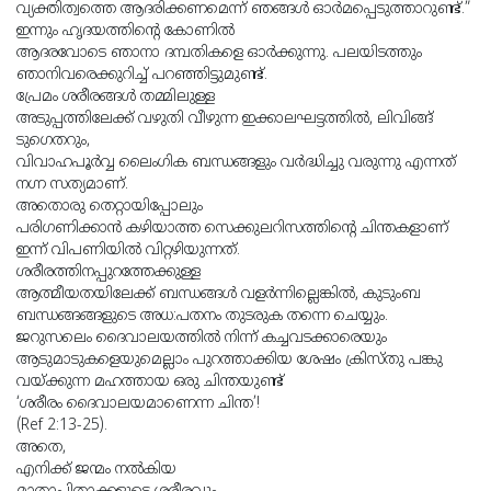
വ്യക്തിത്വത്തെ ആദരിക്കണമെന്ന് ഞങ്ങൾ ഓർമപ്പെടുത്താറുണ്ട്.”
ഇന്നും ഹൃദയത്തിൻ്റെ കോണിൽ
ആദരവോടെ ഞാനാ ദമ്പതികളെ ഓർക്കുന്നു. പലയിടത്തും
ഞാനിവരെക്കുറിച്ച് പറഞ്ഞിട്ടുമുണ്ട്.
പ്രേമം ശരീരങ്ങൾ തമ്മിലുള്ള
അടുപ്പത്തിലേക്ക് വഴുതി വീഴുന്ന ഇക്കാലഘട്ടത്തിൽ, ലിവിങ്ങ്
ടുഗെതറും,
വിവാഹപൂർവ്വ ലൈംഗിക ബന്ധങ്ങളും വർദ്ധിച്ചു വരുന്നു എന്നത്
നഗ്ന സത്യമാണ്.
അതൊരു തെറ്റായിപ്പോലും
പരിഗണിക്കാൻ കഴിയാത്ത സെക്കുലറിസത്തിൻ്റെ ചിന്തകളാണ്
ഇന്ന് വിപണിയിൽ വിറ്റഴിയുന്നത്.
ശരീരത്തിനപ്പുറത്തേക്കുള്ള
ആത്മീയതയിലേക്ക് ബന്ധങ്ങൾ വളർന്നില്ലെങ്കിൽ, കുടുംബ
ബന്ധങ്ങങ്ങളുടെ അധ:പതനം തുടരുക തന്നെ ചെയ്യും.
ജറുസലെം ദൈവാലയത്തിൽ നിന്ന് കച്ചവടക്കാരെയും
ആടുമാടുകളെയുമെല്ലാം പുറത്താക്കിയ ശേഷം ക്രിസ്തു പങ്കു
വയ്ക്കുന്ന മഹത്തായ ഒരു ചിന്തയുണ്ട്
‘ശരീരം ദൈവാലയമാണെന്ന ചിന്ത’!
(Ref 2:13-25).
അതെ,
എനിക്ക് ജന്മം നൽകിയ