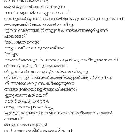
വിവാഹ ജീവിതത്തിൻ്റെ
രജത ജൂബിലിയാഘോഷിക്കുന്ന
ദമ്പതികളെ പരിചയപ്പെടാനിടയായി.
അവരുടേത് പ്രേമവിവാഹമായിരുന്നു എന്നറിയാവുന്നതുകൊണ്ട്
കൗതുകത്തിന് ഞാനവരോട് ചോദിച്ചു:
“ഈ സന്ദർഭത്തിൽ നിങ്ങളുടെ പ്രണയത്തെക്കുറിച്ച് ഒന്ന്
പറയാമോ?”
“ഓ…. അതിനെന്താ”
ഭാര്യയാണ് പറഞ്ഞു തുടങ്ങിയത്.
“അച്ചാ,
ഞങ്ങൾ അഞ്ചു വർഷത്തോളം പ്രേമിച്ചു. അതിനു ശേഷമാണ്
വിവാഹം കഴിച്ചത്. തുടക്കം തൊട്ടേ
വീട്ടുകാർക്ക് ഇതേക്കുറിച്ച് അറിയാമായിരുന്നു.
വിവാഹ ആലോചനകൾ തുടങ്ങിയപ്പോൾ അപ്പൻ ചോദിച്ചു:
‘നീ അവനെ കല്യാണം കഴിക്കുന്നുവോ
അതോ വേറെയാളെ അന്വേഷിക്കണോ?’
‘ഇതു തന്നെ മതിയെന്ന് ‘
ഞാൻ മറുപടി പറഞ്ഞു.
അപ്പോൾ അപ്പൻ ചോദിച്ചു:
‘എന്തുകൊണ്ടാണ് ഈ ബന്ധം തന്നെ മതിയെന്ന് പറയാൻ
കാരണം?’
രണ്ടു കാരണങ്ങളുണ്ട്:
ഒന്ന്, അദ്ദേഹത്തിന് ഒരു തൊഴിലുണ്ട്.