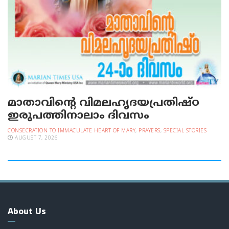
മാതാവിന്റെ വിമലഹൃദയപ്രതിഷ്ഠ
ഇരുപത്തിനാലാം ദിവസം
CONSECRATION TO IMMACULATE HEART OF MARY
,
PRAYERS
,
SPECIAL STORIES
AUGUST 7, 2026
About Us