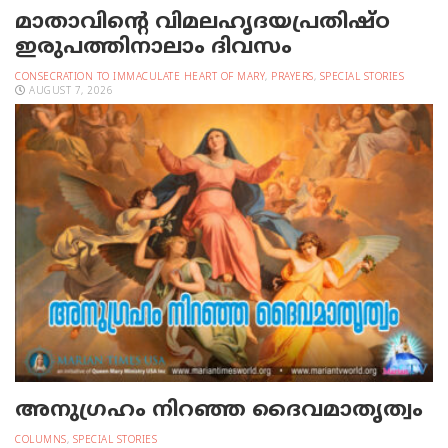
മാതാവിന്റെ വിമലഹൃദയപ്രതിഷ്ഠ
ഇരുപത്തിനാലാം ദിവസം
CONSECRATION TO IMMACULATE HEART OF MARY
,
PRAYERS
,
SPECIAL STORIES
AUGUST 7, 2026
അനുഗ്രഹം നിറഞ്ഞ ദൈവമാതൃത്വം
COLUMNS
,
SPECIAL STORIES