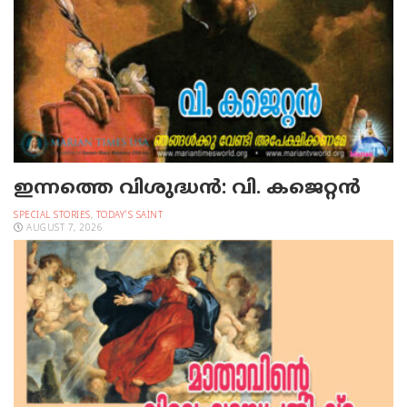
ഇന്നത്തെ വിശുദ്ധന്‍: വി. കജെറ്റന്‍
SPECIAL STORIES
,
TODAY'S SAINT
AUGUST 7, 2026