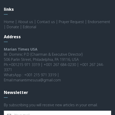
links
Home
|
About us
|
Contact us
|
Prayer Request
|
Endorsement
|
Donate
|
Editorial
Address
Marian Times USA
Br. Dominic P.D (Chairman & Executive Director)
506 Parlin Street, Philadelphia, PA 19116, USA
Ph:+001215 971 3319 | +001 267 684-0230 | +001 267 244-
3371
WhatsApp : +001 215 971 3319 |
Email:mariantimesusa@gmail.com
Newsletter
By subscribing you will receive new articles in your email.