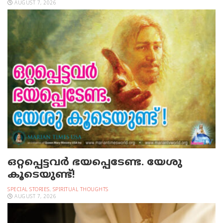
AUGUST 7, 2026
ഒറ്റപ്പെട്ടവര്‍ ഭയപ്പെടേണ്ട. യേശു
കൂടെയുണ്ട്!
SPECIAL STORIES
,
SPIRITUAL THOUGHTS
AUGUST 7, 2026