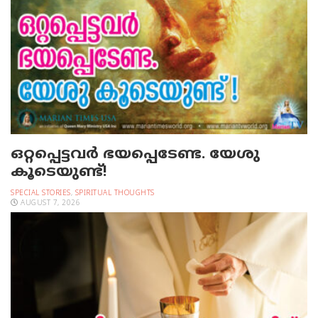
ഒറ്റപ്പെട്ടവര്‍ ഭയപ്പെടേണ്ട. യേശു
കൂടെയുണ്ട്!
SPECIAL STORIES
,
SPIRITUAL THOUGHTS
AUGUST 7, 2026