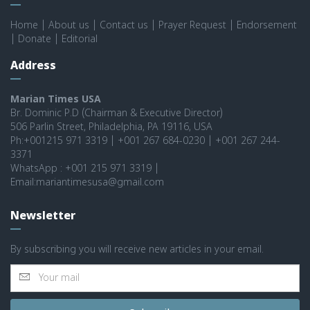
Home
|
About us
|
Contact us
|
Prayer Request
|
Endorsement
|
Donate
|
Editorial
Address
Marian Times USA
Br. Dominic P.D (Chairman & Executive Director)
506 Parlin Street, Philadelphia, PA 19116, USA
Ph:+001215 971 3319 | +001 267 684-0230 | +001 267 244-
3371
WhatsApp : +001 215 971 3319 |
Email:mariantimesusa@gmail.com
Newsletter
By subscribing you will receive new articles in your email.