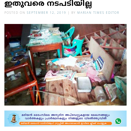
ഇതുവരെ നടപടിയില്ല
POSTED ON
SEPTEMBER 12, 2019
|
BY
MARIAN TIMES EDITOR