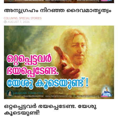
അനുഗ്രഹം നിറഞ്ഞ ദൈവമാതൃത്വം
COLUMNS
,
SPECIAL STORIES
AUGUST 7, 2026
ഒറ്റപ്പെട്ടവര്‍ ഭയപ്പെടേണ്ട. യേശു
കൂടെയുണ്ട്!