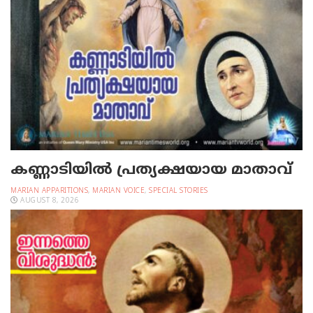
കണ്ണാടിയില്‍ പ്രത്യക്ഷയായ മാതാവ്
MARIAN APPARITIONS
,
MARIAN VOICE
,
SPECIAL STORIES
AUGUST 8, 2026