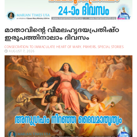
മാതാവിന്റെ വിമലഹൃദയപ്രതിഷ്ഠ
ഇരുപത്തിനാലാം ദിവസം
CONSECRATION TO IMMACULATE HEART OF MARY
,
PRAYERS
,
SPECIAL STORIES
AUGUST 7, 2026