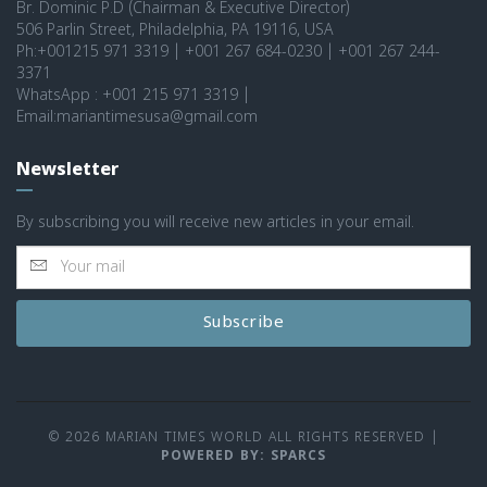
Br. Dominic P.D (Chairman & Executive Director)
506 Parlin Street, Philadelphia, PA 19116, USA
Ph:+001215 971 3319 | +001 267 684-0230 | +001 267 244-
3371
WhatsApp : +001 215 971 3319 |
Email:mariantimesusa@gmail.com
Newsletter
By subscribing you will receive new articles in your email.
Subscribe
© 2026 MARIAN TIMES WORLD ALL RIGHTS RESERVED
|
POWERED BY: SPARCS